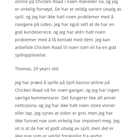
online på Chicken Road i noen måneder nå, og jeg
er virkelig fornøyd. De har et veldig variert utvalg av
spill, og jeg har ikke hatt noen problemer med å
navigere på siden. Jeg har også sett at de har en
god kundeservice, og jeg har aldri hatt noen
problemer med å få kontakt med dem. Jeg kan
anbefale Chicken Road til noen som vil ha en god
spillopplevelse.
Thomas, 29 years old:
Jeg har prøvd å spille på Spill kasino online på
Chicken Road nå for noen ganger, og jeg har ingen
særlige kommentarer. Det fungerer like alt annet
nettcasino, og jeg har ikke hatt noen store vinner
eller tap. Jeg synes at siden er grei, men jeg har
ikke funnet noe som virkelig har imponert meg. Jeg
vil si at de har et godt utvalg av spill, men det er
ikke noe som er veldig forskjellig fra andre