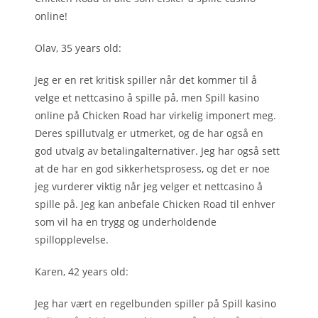
online!
Olav, 35 years old:
Jeg er en ret kritisk spiller når det kommer til å
velge et nettcasino å spille på, men Spill kasino
online på Chicken Road har virkelig imponert meg.
Deres spillutvalg er utmerket, og de har også en
god utvalg av betalingalternativer. Jeg har også sett
at de har en god sikkerhetsprosess, og det er noe
jeg vurderer viktig når jeg velger et nettcasino å
spille på. Jeg kan anbefale Chicken Road til enhver
som vil ha en trygg og underholdende
spillopplevelse.
Karen, 42 years old:
Jeg har vært en regelbunden spiller på Spill kasino