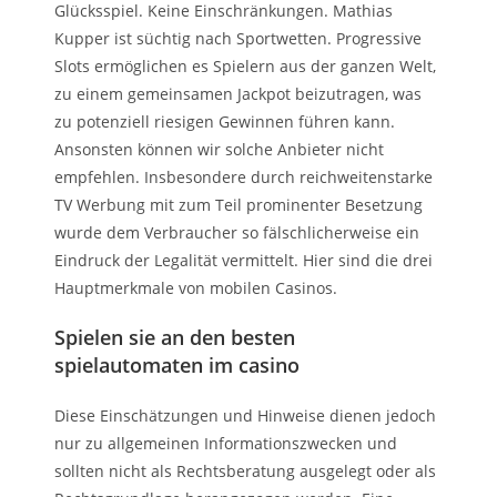
Glücksspiel. Keine Einschränkungen. Mathias
Kupper ist süchtig nach Sportwetten. Progressive
Slots ermöglichen es Spielern aus der ganzen Welt,
zu einem gemeinsamen Jackpot beizutragen, was
zu potenziell riesigen Gewinnen führen kann.
Ansonsten können wir solche Anbieter nicht
empfehlen. Insbesondere durch reichweitenstarke
TV Werbung mit zum Teil prominenter Besetzung
wurde dem Verbraucher so fälschlicherweise ein
Eindruck der Legalität vermittelt. Hier sind die drei
Hauptmerkmale von mobilen Casinos.
Spielen sie an den besten
spielautomaten im casino
Diese Einschätzungen und Hinweise dienen jedoch
nur zu allgemeinen Informationszwecken und
sollten nicht als Rechtsberatung ausgelegt oder als