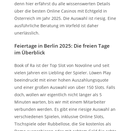
denn hier erfährst du alle wissenswerten Details
über die besten Online Casinos mit Echtgeld in
Österreich im Jahr 2025. Die Auswahl ist riesig. Eine
ausführliche Beratung im Vorfeld ist daher
unerlässlich.
Feiertage in Berlin 2025: Die freien Tage
im Überblick
Book of Ra ist der Top Slot von Novoline und seit
vielen Jahren ein Liebling der Spieler. Löwen Play
beeindruckt mit einer hohen Auszahlungsquote
und einer großen Auswahl von über 150 Slots. Falls
doch, wollen wir eigentlich nicht länger als 5
Minuten warten, bis wir mit einem Mitarbeiter
verbunden werden. Es gibt eine riesige Auswahl an
verschiedenen Spielen, inklusive Online Slots,
Tischspiele oder Rubbellose, die Sie kostenlos als