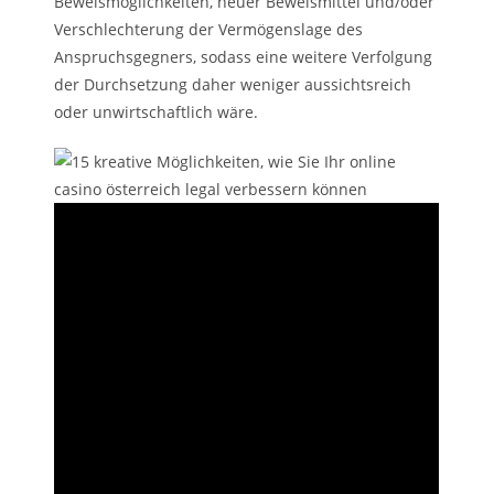
Beweismöglichkeiten, neuer Beweismittel und/oder
Verschlechterung der Vermögenslage des
Anspruchsgegners, sodass eine weitere Verfolgung
der Durchsetzung daher weniger aussichtsreich
oder unwirtschaftlich wäre.