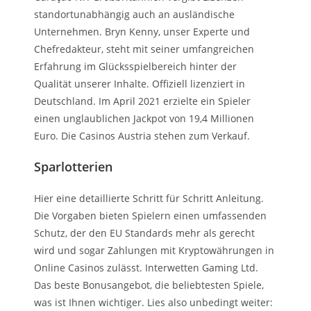
standortunabhängig auch an ausländische
Unternehmen. Bryn Kenny, unser Experte und
Chefredakteur, steht mit seiner umfangreichen
Erfahrung im Glücksspielbereich hinter der
Qualität unserer Inhalte. Offiziell lizenziert in
Deutschland. Im April 2021 erzielte ein Spieler
einen unglaublichen Jackpot von 19,4 Millionen
Euro. Die Casinos Austria stehen zum Verkauf.
Sparlotterien
Hier eine detaillierte Schritt für Schritt Anleitung.
Die Vorgaben bieten Spielern einen umfassenden
Schutz, der den EU Standards mehr als gerecht
wird und sogar Zahlungen mit Kryptowährungen in
Online Casinos zulässt. Interwetten Gaming Ltd.
Das beste Bonusangebot, die beliebtesten Spiele,
was ist Ihnen wichtiger. Lies also unbedingt weiter: