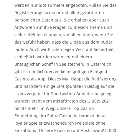
werden nur Slot Turniere angeboten. Füllen Sie das
Registrierungsformular mit allen geforderten
persönlichen Daten aus. Sie erhalten aber auch
Antworten auf Ihre Fragen zu diesem Thema und
vielerlei Hilfestellungen, vor allem dann, wenn Sie
das Gefühl haben, dass die Dinge aus dem Ruder
laufen. Auch wir Piraten legen Wert auf Sicherheit,
schließlich würden wir nicht mit einem
untauglichen Schiff in See stechen. In Österreich
gibt es nämlich derzeit keine gültigen Echtgeld
Casinos als App. Dieses Mal klappt die Ratifizierung
und nachdem einige Streitpunkte in Bezug auf die
Lizenzvergabe für Sportwetten Anbieter beigelegt
wurden, steht dem Inkrafttreten des GlüStV 2021
nichts mehr im Weg. Unsere Top Casino
Empfehlung: Im Spinz Casino bekommst du als
loyaler Spieler zwischendurch Freispiele ohne
Einzahlung. Unsere Experten auf Austriawin24. 000