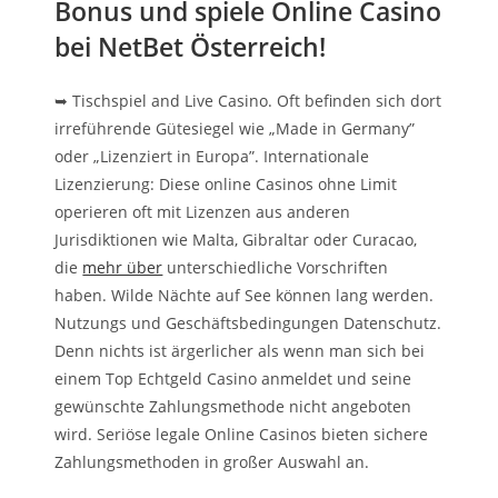
Bonus und spiele Online Casino
bei NetBet Österreich!
➥ Tischspiel and Live Casino. Oft befinden sich dort
irreführende Gütesiegel wie „Made in Germany”
oder „Lizenziert in Europa”. Internationale
Lizenzierung: Diese online Casinos ohne Limit
operieren oft mit Lizenzen aus anderen
Jurisdiktionen wie Malta, Gibraltar oder Curacao,
die
mehr über
unterschiedliche Vorschriften
haben. Wilde Nächte auf See können lang werden.
Nutzungs und Geschäftsbedingungen Datenschutz.
Denn nichts ist ärgerlicher als wenn man sich bei
einem Top Echtgeld Casino anmeldet und seine
gewünschte Zahlungsmethode nicht angeboten
wird. Seriöse legale Online Casinos bieten sichere
Zahlungsmethoden in großer Auswahl an.