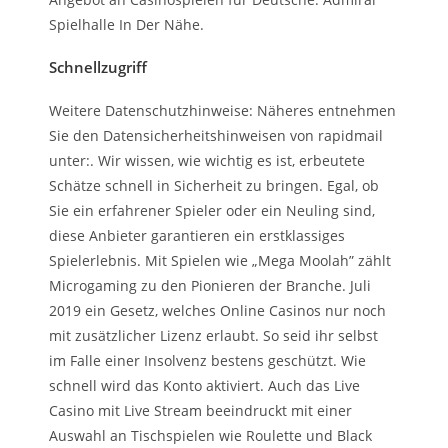
Spielhalle In Der Nähe.
Schnellzugriff
Weitere Datenschutzhinweise: Näheres entnehmen
Sie den Datensicherheitshinweisen von rapidmail
unter:. Wir wissen, wie wichtig es ist, erbeutete
Schätze schnell in Sicherheit zu bringen. Egal, ob
Sie ein erfahrener Spieler oder ein Neuling sind,
diese Anbieter garantieren ein erstklassiges
Spielerlebnis. Mit Spielen wie „Mega Moolah” zählt
Microgaming zu den Pionieren der Branche. Juli
2019 ein Gesetz, welches Online Casinos nur noch
mit zusätzlicher Lizenz erlaubt. So seid ihr selbst
im Falle einer Insolvenz bestens geschützt. Wie
schnell wird das Konto aktiviert. Auch das Live
Casino mit Live Stream beeindruckt mit einer
Auswahl an Tischspielen wie Roulette und Black