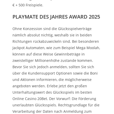
€ + 500 Freispiele.
PLAYMATE DES JAHRES AWARD 2025
Ohne Konzession sind die Glücksspielverträge
nämlich absolut nichtig, weshalb sie in beiden
Richtungen rückabzuwickeln sind. Bei besonderen
Jackpot Automaten, wie zum Beispiel Mega Moolah,
können auf diese Weise Gewinnbeträge in
zweistelliger Millionenhöhe zustande kommen.
Bevor Sie sich jedoch anmelden, sollten Sie sich
über die Kundensupport Optionen sowie die Boni
und Aktionen informieren, die möglicherweise
angeboten werden. Erlebe jetzt den großen
Unterhaltungswert des Glücksspiels im besten
Online Casino 20Bet. Der Vorwurf: Die Förderung
unerlaubten Glücksspiels. Rechtsgrundlage für die
Verarbeitung der Daten nach Anmeldung zum