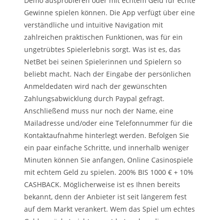
Demo ausprobieren oder mit echtem Geld für echte
Gewinne spielen können. Die App verfügt über eine
verständliche und intuitive Navigation mit
zahlreichen praktischen Funktionen, was für ein
ungetrübtes Spielerlebnis sorgt. Was ist es, das
NetBet bei seinen Spielerinnen und Spielern so
beliebt macht. Nach der Eingabe der persönlichen
Anmeldedaten wird nach der gewünschten
Zahlungsabwicklung durch Paypal gefragt.
Anschließend muss nur noch der Name, eine
Mailadresse und/oder eine Telefonnummer für die
Kontaktaufnahme hinterlegt werden. Befolgen Sie
ein paar einfache Schritte, und innerhalb weniger
Minuten können Sie anfangen, Online Casinospiele
mit echtem Geld zu spielen. 200% BIS 1000 € + 10%
CASHBACK. Möglicherweise ist es Ihnen bereits
bekannt, denn der Anbieter ist seit längerem fest
auf dem Markt verankert. Wem das Spiel um echtes