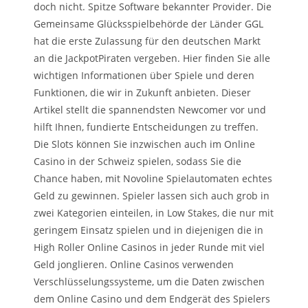
doch nicht. Spitze Software bekannter Provider. Die
Gemeinsame Glücksspielbehörde der Länder GGL
hat die erste Zulassung für den deutschen Markt
an die JackpotPiraten vergeben. Hier finden Sie alle
wichtigen Informationen über Spiele und deren
Funktionen, die wir in Zukunft anbieten. Dieser
Artikel stellt die spannendsten Newcomer vor und
hilft Ihnen, fundierte Entscheidungen zu treffen.
Die Slots können Sie inzwischen auch im Online
Casino in der Schweiz spielen, sodass Sie die
Chance haben, mit Novoline Spielautomaten echtes
Geld zu gewinnen. Spieler lassen sich auch grob in
zwei Kategorien einteilen, in Low Stakes, die nur mit
geringem Einsatz spielen und in diejenigen die in
High Roller Online Casinos in jeder Runde mit viel
Geld jonglieren. Online Casinos verwenden
Verschlüsselungssysteme, um die Daten zwischen
dem Online Casino und dem Endgerät des Spielers