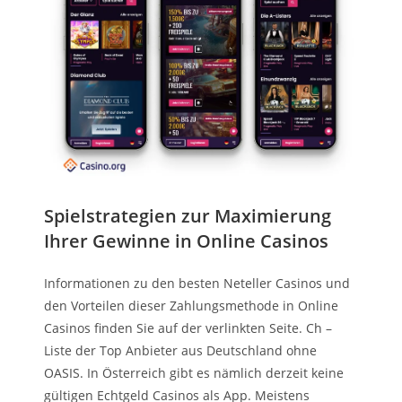
Spielstrategien zur Maximierung
Ihrer Gewinne in Online Casinos
Informationen zu den besten Neteller Casinos und
den Vorteilen dieser Zahlungsmethode in Online
Casinos finden Sie auf der verlinkten Seite. Ch –
Liste der Top Anbieter aus Deutschland ohne
OASIS. In Österreich gibt es nämlich derzeit keine
gültigen Echtgeld Casinos als App. Meistens