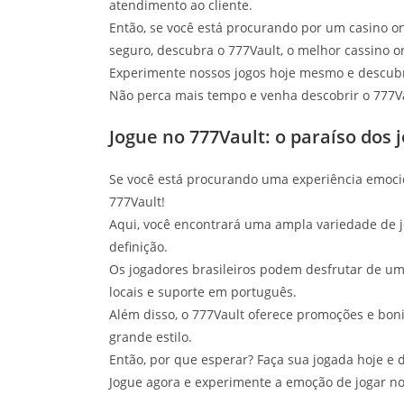
atendimento ao cliente.
Então, se você está procurando por um casino o
seguro, descubra o 777Vault, o melhor cassino on
Experimente nossos jogos hoje mesmo e descubra
Não perca mais tempo e venha descobrir o 777Vau
Jogue no 777Vault: o paraíso dos 
Se você está procurando uma experiência emocio
777Vault!
Aqui, você encontrará uma ampla variedade de jo
definição.
Os jogadores brasileiros podem desfrutar de u
locais e suporte em português.
Além disso, o 777Vault oferece promoções e bon
grande estilo.
Então, por que esperar? Faça sua jogada hoje e 
Jogue agora e experimente a emoção de jogar nos