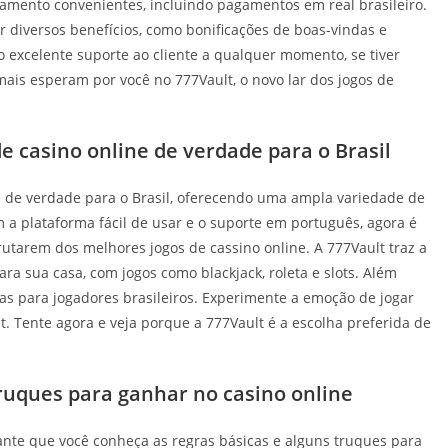
gamento convenientes, incluindo pagamentos em real brasileiro.
r diversos benefícios, como bonificações de boas-vindas e
 excelente suporte ao cliente a qualquer momento, se tiver
ais esperam por você no 777Vault, o novo lar dos jogos de
e casino online de verdade para o Brasil
ne de verdade para o Brasil, oferecendo uma ampla variedade de
 a plataforma fácil de usar e o suporte em português, agora é
rutarem dos melhores jogos de cassino online. A 777Vault traz a
ra sua casa, com jogos como blackjack, roleta e slots. Além
vas para jogadores brasileiros. Experimente a emoção de jogar
. Tente agora e veja porque a 777Vault é a escolha preferida de
truques para ganhar no casino online
ante que você conheça as regras básicas e alguns truques para