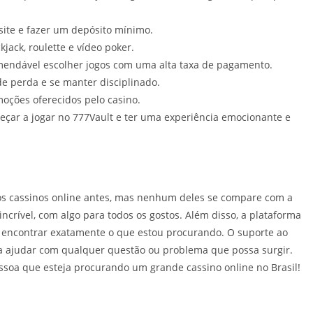
 site e fazer um depósito mínimo.
kjack, roulette e vídeo poker.
mendável escolher jogos com uma alta taxa de pagamento.
de perda e se manter disciplinado.
oções oferecidos pelo casino.
eçar a jogar no 777Vault e ter uma experiência emocionante e
ios cassinos online antes, mas nenhum deles se compare com a
incrível, com algo para todos os gostos. Além disso, a plataforma
cil encontrar exatamente o que estou procurando. O suporte ao
 a ajudar com qualquer questão ou problema que possa surgir.
soa que esteja procurando um grande cassino online no Brasil!