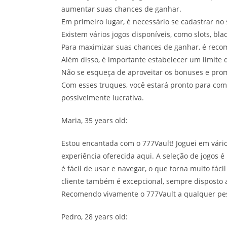
aumentar suas chances de ganhar.
Em primeiro lugar, é necessário se cadastrar no
Existem vários jogos disponíveis, como slots, blac
Para maximizar suas chances de ganhar, é reco
Além disso, é importante estabelecer um limite 
Não se esqueça de aproveitar os bonuses e prom
Com esses truques, você estará pronto para com
possivelmente lucrativa.
Maria, 35 years old:
Estou encantada com o 777Vault! Joguei em vár
experiência oferecida aqui. A seleção de jogos é 
é fácil de usar e navegar, o que torna muito fá
cliente também é excepcional, sempre disposto
Recomendo vivamente o 777Vault a qualquer pes
Pedro, 28 years old: