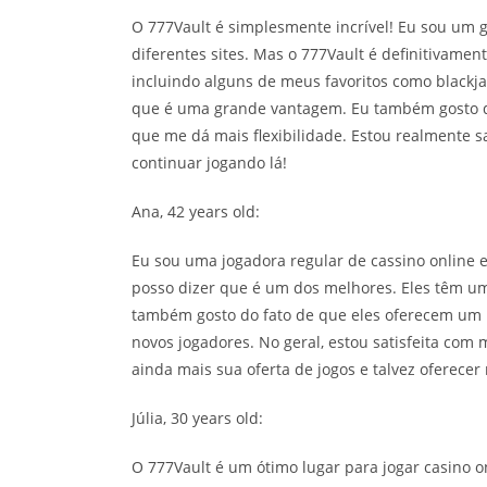
O 777Vault é simplesmente incrível! Eu sou um 
diferentes sites. Mas o 777Vault é definitivame
incluindo alguns de meus favoritos como blackjack
que é uma grande vantagem. Eu também gosto do
que me dá mais flexibilidade. Estou realmente s
continuar jogando lá!
Ana, 42 years old:
Eu sou uma jogadora regular de cassino online e
posso dizer que é um dos melhores. Eles têm uma
também gosto do fato de que eles oferecem um
novos jogadores. No geral, estou satisfeita co
ainda mais sua oferta de jogos e talvez oferece
Júlia, 30 years old:
O 777Vault é um ótimo lugar para jogar casino o