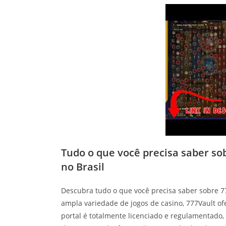
Tudo o que você precisa saber sob
no Brasil
Descubra tudo o que você precisa saber sobre 77
ampla variedade de jogos de casino, 777Vault o
portal é totalmente licenciado e regulamentado,