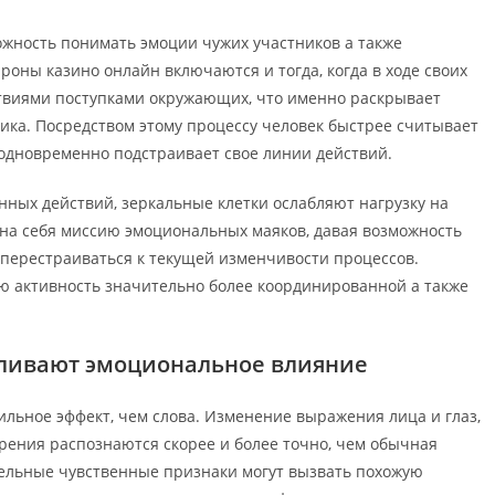
ность понимать эмоции чужих участников а также
оны казино онлайн включаются и тогда, когда в ходе своих
йствиями поступками окружающих, что именно раскрывает
ка. Посредством этому процессу человек быстрее считывает
одновременно подстраивает свое линии действий.
нных действий, зеркальные клетки ослабляют нагрузку на
на себя миссию эмоциональных маяков, давая возможность
 перестраиваться к текущей изменчивости процессов.
ю активность значительно более координированной а также
иливают эмоциональное влияние
льное эффект, чем слова. Изменение выражения лица и глаз,
орения распознаются скорее и более точно, чем обычная
ельные чувственные признаки могут вызвать похожую