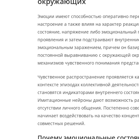
окружающих
Эмоции имеют способностью оперативно пере
настроение а также влияя на характер реакц
состояние, напряжение либо эмоциональный 
проявления и затем подстраивают внутренни
эмоциональным заражением, причем он базиру
постоянной выравниванию с окружающей окр
механизмов чувственного понимания предста
Чувственное распространение проявляется ка
контексте эпизодах коллективной деятельност
становятся индикаторами внутреннего состоян
Имитационные нейроны дают возможность рас
отсутствии личного общения. Постепенно сов
начинает воздействовать на качество конце
совместных решений.
Почему эмоциональные состоян