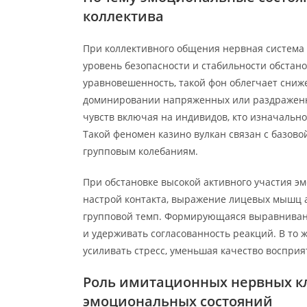
коллектива
При коллективного общения нервная система 
уровень безопасности и стабильности обстанов
уравновешенность, такой фон облегчает сни
доминировании напряженных или раздраженн
чувств включая на индивидов, кто изначаль
Такой феномен казино вулкан связан c базов
групповым колебаниям.
При обстановке высокой активного участия э
настрой контакта, выражение лицевых мышц а
групповой темп. Формирующаяся выравнивани
и удерживать согласованность реакций. В то
усиливать стресс, уменьшая качество восприя
Роль имитационных нервных к
эмоциональных состояний