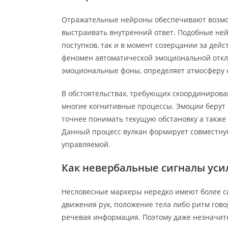
Отражательные нейроны обеспечивают возмож
выстраивать внутренний ответ. Подобные нейр
поступков, так и в момент созерцании за де
феномен автоматической эмоциональной откли
эмоциональные фоны, определяет атмосферу 
В обстоятельствах, требующих скоординирова
многие когнитивные процессы. Эмоции берут 
точнее понимать текущую обстановку а также
Данный процесс вулкан формирует совместну
управляемой.
Как невербальные сигналы ус
Несловесные маркеры нередко имеют более си
движения рук, положение тела либо ритм гов
речевая информация. Поэтому даже незначит