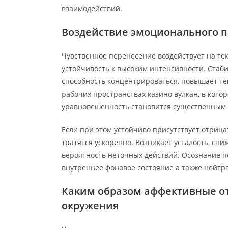
взаимодействий.
Воздействие эмоционального п
Чувственное перенесение воздействует на те
устойчивость к высоким интенсивности. Ста
способность концентрироваться, повышает те
рабочих пространствах казино вулкан, в кото
уравновешенность становится существенным 
Если при этом устойчиво присутствует отриц
тратятся ускоренно. Возникает усталость, с
вероятность неточных действий. Осознание п
внутреннее фоновое состояние а также нейтр
Каким образом аффективные от
окружения