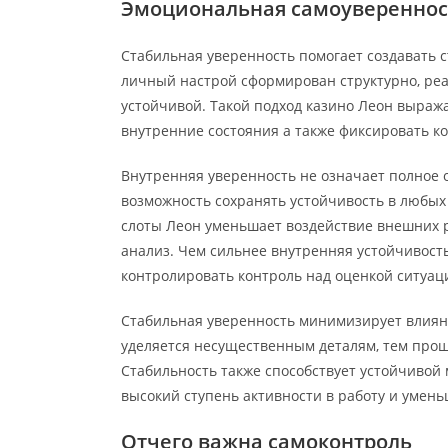
Эмоциональная самоуверенност
Стабильная уверенность помогает создавать 
личный настрой сформирован структурно, ре
устойчивой. Такой подход казино Леон выраж
внутренние состояния а также фиксировать к
Внутренняя уверенность не означает полное 
возможность сохранять устойчивость в любых 
слоты Леон уменьшает воздействие внешних 
анализ. Чем сильнее внутренняя устойчивость
контролировать контроль над оценкой ситуац
Стабильная уверенность минимизирует влия
уделяется несущественным деталям, тем прощ
Стабильность также способствует устойчивой 
высокий ступень активности в работу и умен
Отчего важна самоконтроль