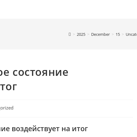
>
2025
>
December
>
15
>
Uncat
е состояние
тог
orized
ие воздействует на итог