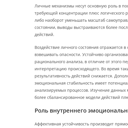
Личные механизмы несут основную роль в пос
требующей концентрации плюс логического ра
либо наоборот уменьшать масштаб самоуправл
состоянии, выводы выстраиваются более после
действий.
Воздействие личного состояния отражается в 
взвешивать опасности. Устойчиво организован
рационального анализа, в отличие от этого п
интерпретацию происходящего. Во время таки
результативность действий снижается. Допо
эмоциональная стабильность имеет потенциал
анализируемых процессов. Изучение данных 
более сбалансированное модели действий пл
Роль внутреннего эмоциональн
Аффективная устойчивость производит прямо