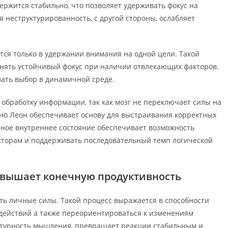
ержится стабильно, что позволяет удерживать фокус на
 неструктурированность, с другой стороны, ослабляет
тся только в удержании внимания на одной цели. Такой
анять устойчивый фокус при наличии отвлекающих факторов.
лать выбор в динамичной среде.
обработку информации, так как мозг не переключает силы на
но Леон обеспечивает основу для выстраивания корректных
нное внутреннее состояние обеспечивает возможность
торам и поддерживать последовательный темп логической
овышает конечную продуктивность
ть личные силы. Такой процесс выражается в способности
 действий а также переориентироваться к изменениям
ктурность мышления, превращает реакции стабильным и