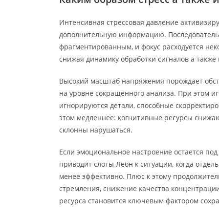
Интенсивная стрессовая давление активизиру
дополнительную информацию. Последовательн
фрагментированным, и фокус расходуется не
снижая динамику обработки сигналов а такж
Высокий масштаб напряжения порождает обста
на уровне сокращенного анализа. При этом 
игнорируются детали, способные скорректиро
этом медленнее: когнитивные ресурсы снижаю
склонны нарушаться.
Если эмоциональное настроение остается под
приводит слоты Леон к ситуации, когда отде
менее эффективно. Плюс к этому продолжите
стремления, снижение качества концентрации
ресурса становится ключевым фактором сохр