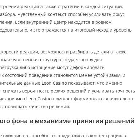
троении реакций а также стратегий в каждой ситуации,
збора. Чувственный контекст способен усиливать фокус
ения. Если внутренний центр находится в ровном
довательно, и это отражается на итоговый исход и уровень
скорости реакции, возможности разбирать детали а также
ная чувственная структура создает почву для
ерегрузка либо истощение могут деформировать
х состояний поведение становится менее устойчивым, и
лнительные данные
Leon Casino
показывают, что именно
 снижать вероятность резких решений и усиливать точность
механизмов Leon Casino помогает формировать значительно
юс повышать качество решений.
ого фона в механизме принятия решений
е влияние на способность поддерживать концентрацию а