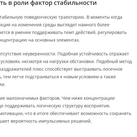
ь в роли фактор стабильности
стабильную поведенческую траекторию. В моменты когда
акция на изменения среды выглядит намного более
ается в умении поддерживать темп действий, регулировать
онцентрацию на основных элементах.
отсутствие неуверенности. Подобная устойчивость отражает
условиях, несмотря на нагрузки обстановки. Подобный метод
раздражителей плюс способствует выстраивать логичное
, тем легче подстраиваться к новым условиям а также
ии.
ние малозначимых факторов. Чем ниже концентрации
е поддерживать логическую структуру восприятия.
мотивации, что в итоге обеспечивает возможность сохранять
ьшает вероятность импульсивных решений.