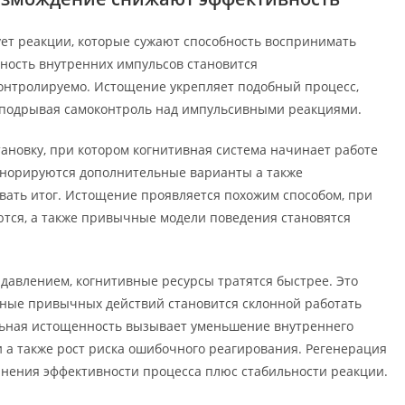
ет реакции, которые сужают способность воспринимать
ость внутренних импульсов становится
контролируемо. Истощение укрепляет подобный процесс,
е подрывая самоконтроль над импульсивными реакциями.
новку, при котором когнитивная система начинает работе
игнорируются дополнительные варианты а также
вать итог. Истощение проявляется похожим способом, при
тся, а также привычные модели поведения становятся
 давлением, когнитивные ресурсы тратятся быстрее. Это
льные привычных действий становится склонной работать
льная истощенность вызывает уменьшение внутреннего
 а также рост риска ошибочного реагирования. Регенерация
анения эффективности процесса плюс стабильности реакции.