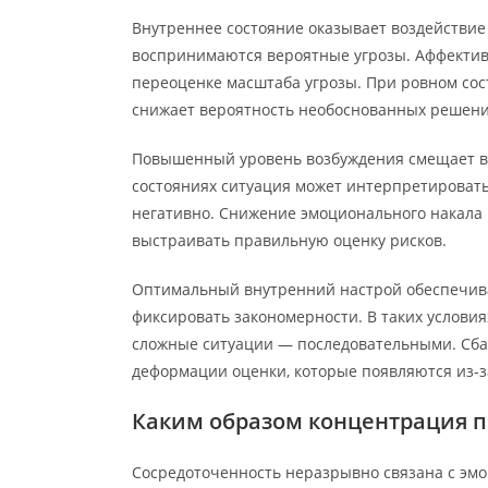
Внутреннее состояние оказывает воздействие 
воспринимаются вероятные угрозы. Аффективн
переоценке масштаба угрозы. При ровном сос
снижает вероятность необоснованных решени
Повышенный уровень возбуждения смещает вн
состояниях ситуация может интерпретировать
негативно. Снижение эмоционального накала 
выстраивать правильную оценку рисков.
Оптимальный внутренний настрой обеспечив
фиксировать закономерности. В таких условия
сложные ситуации — последовательными. Сба
деформации оценки, которые появляются из-з
Каким образом концентрация 
Сосредоточенность неразрывно связана с эм