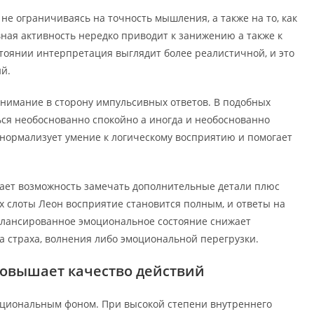
не ограничиваясь на точность мышления, а также на то, как
ая активность нередко приводит к занижению а также к
тоянии интерпретация выглядит более реалистичной, и это
й.
имание в сторону импульсивных ответов. В подобных
ся необоснованно спокойно а иногда и необоснованно
нормализует умение к логическому восприятию и помогает
ает возможность замечать дополнительные детали плюс
х слоты Леон восприятие становится полным, и ответы на
лансированное эмоциональное состояние снижает
а страха, волнения либо эмоциональной перегрузки.
повышает качество действий
оциональным фоном. При высокой степени внутреннего