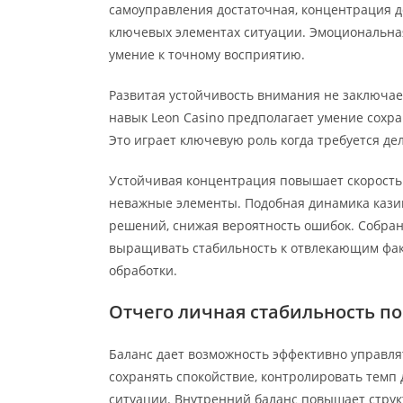
самоуправления достаточная, концентрация д
ключевых элементах ситуации. Эмоциональная
умение к точному восприятию.
Развитая устойчивость внимания не заключае
навык Leon Casino предполагает умение сохр
Это играет ключевую роль когда требуется де
Устойчивая концентрация повышает скорость 
неважные элементы. Подобная динамика кази
решений, снижая вероятность ошибок. Собра
выращивать стабильность к отвлекающим фак
обработки.
Отчего личная стабильность п
Баланс дает возможность эффективно управля
сохранять спокойствие, контролировать темп
ситуации. Внутренний баланс повышает стру