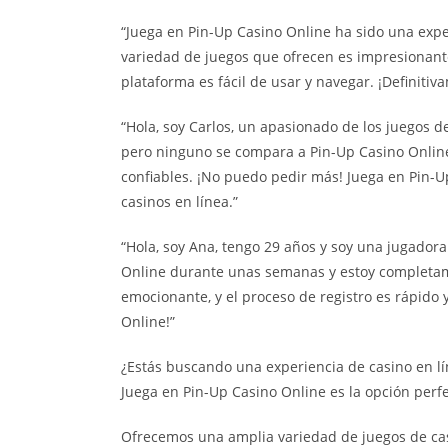
“Juega en Pin-Up Casino Online ha sido una exper
variedad de juegos que ofrecen es impresionante
plataforma es fácil de usar y navegar. ¡Definiti
“Hola, soy Carlos, un apasionado de los juegos d
pero ninguno se compara a Pin-Up Casino Online.
confiables. ¡No puedo pedir más! Juega en Pin-
casinos en línea.”
“Hola, soy Ana, tengo 29 años y soy una jugadora
Online durante unas semanas y estoy completam
emocionante, y el proceso de registro es rápido 
Online!”
¿Estás buscando una experiencia de casino en l
Juega en Pin-Up Casino Online es la opción perfe
Ofrecemos una amplia variedad de juegos de ca