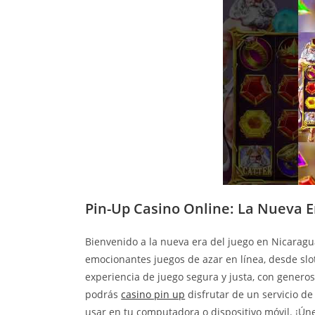
Pin-Up Casino Online: La Nueva E
Bienvenido a la nueva era del juego en Nicara
emocionantes juegos de azar en línea, desde slot
experiencia de juego segura y justa, con gener
podrás
casino pin up
disfrutar de un servicio de
usar en tu computadora o dispositivo móvil. ¡Ún