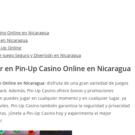
sino Online en Nicaragua
o en Nicaragua
n-Up Online
e Juego Seguro y Diversión en Nicaragua
ar en Pin-Up Casino Online en Nicaragua
o Online en Nicaragua
: disfruta de una gran variedad de juegos
ackjack. Además, Pin-Up Casino ofrece bonos y promociones
n puedes jugar en cualquier momento y en cualquier lugar, ya
viles. Pin-Up Casino también garantiza la seguridad y privacidad
eras. ¡Únete a Pin-Up Casino hoy y experimenta el mejor
!