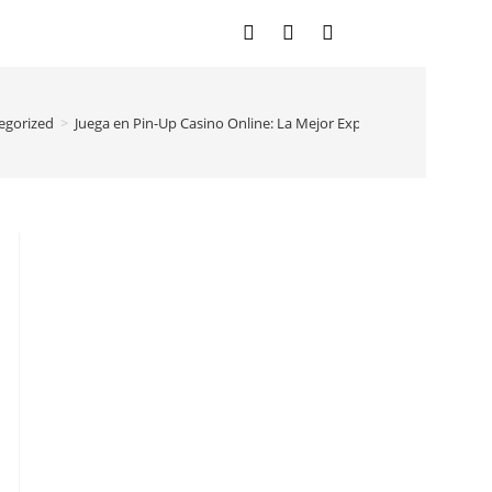
egorized
>
Juega en Pin-Up Casino Online: La Mejor Experiencia de Casino 