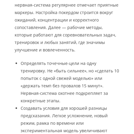
нервная-система регулярнее отмечает приятные
маркеры. Настройка покердом строится вокруг
ожиданий, концентрации и корректного
сопоставления. Далее — рабочие методы,
которые работают для соревновательных задач,
тренировок и любых занятий, где значимы
улучшение и вовлеченность.
Определять точечные-цели на одну
тренировку. Не «быть сильнее», но «сделать 10
попыток с одной свежей моделью» или
«держать темп без провалов 15 минут».
Нервная-система охотнее подкрепляет за
конкретные этапы.
Создавать условия для хорошей разницы
предсказания. Легкое усложнение, новый
режим, рамка по времени или
экспериментальная модель увеличивают