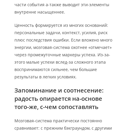
части события а-также выводит эти-элементы
внутренне насыщеннее.
Ценность формируется из многих оснований:
персональные задачи, контекст, усилия, риск
плюс последствия ошибки. Если вложено много
энергии, мозговая-система охотнее «отмечает»
через промежуточные маркеры успеха. Из-за-
этого малые успехи вслед-за сложного этапа
воспринимаются сильнее, чем большие
результаты в легких условиях.
Запоминание и соотнесение:
радость опирается на-основе
того-же, с-чем сопоставлять
Мозговая-система практически постоянно
сравнивает: с прежним бэкграундом, с другими