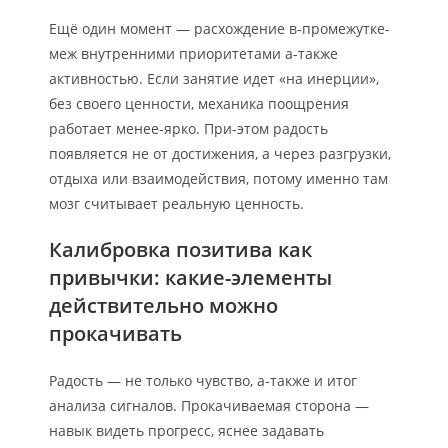
Ещё один момент — расхождение в-промежутке-
меж внутренними приоритетами а-также
активностью. Если занятие идет «на инерции»,
без своего ценности, механика поощрения
работает менее-ярко. При-этом радость
появляется не от достижения, а через разгрузки,
отдыха или взаимодействия, потому именно там
мозг считывает реальную ценность.
Калибровка позитива как
привычки: какие-элементы
действительно можно
прокачивать
Радость — не только чувство, а-также и итог
анализа сигналов. Прокачиваемая сторона —
навык видеть прогресс, яснее задавать