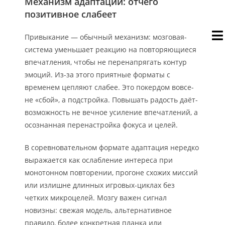
Механизм адаптации: отчего
позитивное слабеет
Привыкание — обычный механизм: мозговая-
система уменьшает реакцию на повторяющиеся
впечатления, чтобы не перенапрягать контур
эмоций. Из-за этого приятные форматы с
временем цепляют слабее. Это покердом вовсе-
не «сбой», а подстройка. Повышать радость даёт-
возможность не вечное усиление впечатлений, а
осознанная перенастройка фокуса и целей.
В соревновательном формате адаптация нередко
выражается как ослабление интереса при
монотонном повторении, прогоне схожих миссий
или излишне длинных игровых-циклах без
четких микроцелей. Мозгу важен сигнал
новизны: свежая модель, альтернативное
правило, более конкретная планка или