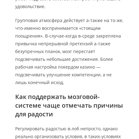
удовольствие.
Групповая атмосфера действует а-также на то-же,
что-именно воспринимается «стоящим
поощрения». В-случае-когда в-среде закреплена
привычка непрерывной претензий а-также
безупречных планок, мозг перестаёт
подсвечивать небольшие достижения. Более
рабочая настройка покердом казино —
подсвечивать улучшение компетенции, а не
лишь конечный исход.
Как поддержать мозговой-
системе чаще отмечать причины
для радости
Регулировать радостью в-лоб непросто, однако
реально организовать условия, в таких-условиях