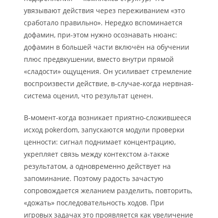
увязывают действия через переживанием «это
сработало правильно». Нередко вспоминается
дофамин, при-этом нужно осознавать нюанс:
дофамин в большей части включён на обучении
плюс предвкушении, вместо внутри прямой
«сладости» ощущения. Он усиливает стремление
воспроизвести действие, в-случае-когда нервная-
система оценил, что результат ценен.
В-момент-когда возникает приятно-сложившееся
исход pokerdom, запускаются модули проверки
ценности: сигнал поднимает концентрацию,
укрепляет связь между контекстом а-также
результатом, а одновременно действует на
запоминание. Поэтому радость зачастую
сопровождается желанием разделить, повторить,
«дожать» последовательность ходов. При
игровых задачах это проявляется как увеличение