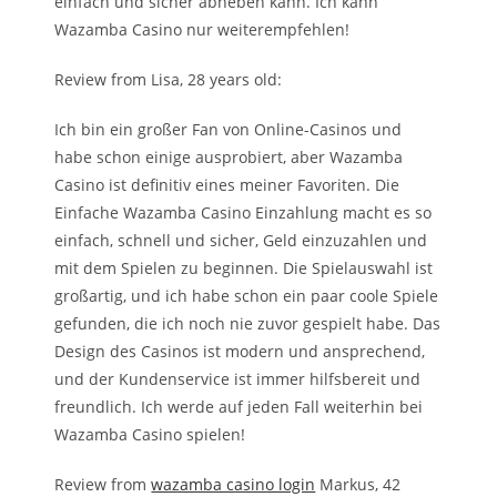
einfach und sicher abheben kann. Ich kann
Wazamba Casino nur weiterempfehlen!
Review from Lisa, 28 years old:
Ich bin ein großer Fan von Online-Casinos und
habe schon einige ausprobiert, aber Wazamba
Casino ist definitiv eines meiner Favoriten. Die
Einfache Wazamba Casino Einzahlung macht es so
einfach, schnell und sicher, Geld einzuzahlen und
mit dem Spielen zu beginnen. Die Spielauswahl ist
großartig, und ich habe schon ein paar coole Spiele
gefunden, die ich noch nie zuvor gespielt habe. Das
Design des Casinos ist modern und ansprechend,
und der Kundenservice ist immer hilfsbereit und
freundlich. Ich werde auf jeden Fall weiterhin bei
Wazamba Casino spielen!
Review from
wazamba casino login
Markus, 42