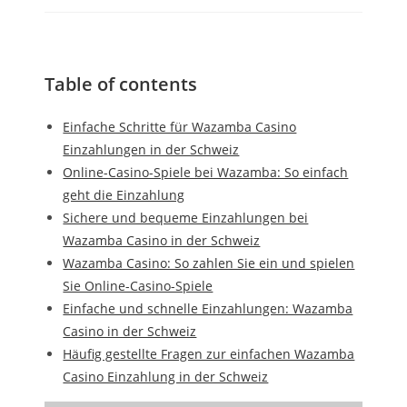
Table of contents
Einfache Schritte für Wazamba Casino
Einzahlungen in der Schweiz
Online-Casino-Spiele bei Wazamba: So einfach
geht die Einzahlung
Sichere und bequeme Einzahlungen bei
Wazamba Casino in der Schweiz
Wazamba Casino: So zahlen Sie ein und spielen
Sie Online-Casino-Spiele
Einfache und schnelle Einzahlungen: Wazamba
Casino in der Schweiz
Häufig gestellte Fragen zur einfachen Wazamba
Casino Einzahlung in der Schweiz