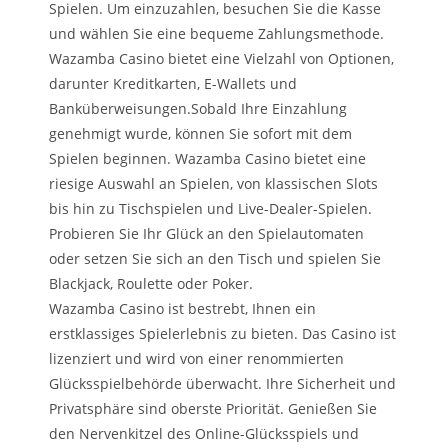
Spielen. Um einzuzahlen, besuchen Sie die Kasse
und wählen Sie eine bequeme Zahlungsmethode.
Wazamba Casino bietet eine Vielzahl von Optionen,
darunter Kreditkarten, E-Wallets und
Banküberweisungen.Sobald Ihre Einzahlung
genehmigt wurde, können Sie sofort mit dem
Spielen beginnen. Wazamba Casino bietet eine
riesige Auswahl an Spielen, von klassischen Slots
bis hin zu Tischspielen und Live-Dealer-Spielen.
Probieren Sie Ihr Glück an den Spielautomaten
oder setzen Sie sich an den Tisch und spielen Sie
Blackjack, Roulette oder Poker.
Wazamba Casino ist bestrebt, Ihnen ein
erstklassiges Spielerlebnis zu bieten. Das Casino ist
lizenziert und wird von einer renommierten
Glücksspielbehörde überwacht. Ihre Sicherheit und
Privatsphäre sind oberste Priorität. Genießen Sie
den Nervenkitzel des Online-Glücksspiels und