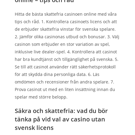
Hitta de bästa skattefria casinoen online med våra
tips och råd. 1. Kontrollera casinoets licens och att
de erbjuder skattefria vinstar för svenska spelare.
2. Jämför olika casinonas utbud och bonusar. 3. Välj
casinon som erbjuder en stor variation av spel,
inklusive live dealer-spel. 4. Kontrollera att casinot
har bra kundtjänst och tillgänglighet på svenska. 5.
Se till att casinot använder rätt säkerhetsprotokoll
för att skydda dina personliga data. 6. Läs
omdömen och recensioner från andra spelare. 7.
Prova casinot ut med en liten insättning innan du
spelar med större belopp.
Säkra och skattefria: vad du bör
tänka på vid val av casino utan
svensk licens