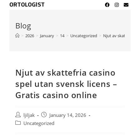
ORTOLOGIST
Blog
>
2026
>
January
>
14
>
Uncategorized
>
Njut av skattefria c
Njut av skattefria casino
spel utan svensk licens –
Gratis casino online
ljiljak
January 14, 2026
Uncategorized