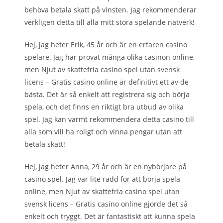
behöva betala skatt på vinsten. Jag rekommenderar
verkligen detta till alla mitt stora spelande nätverk!
Hej, jag heter Erik, 45 år och är en erfaren casino
spelare. Jag har prövat många olika casinon online,
men Njut av skattefria casino spel utan svensk
licens – Gratis casino online är definitivt ett av de
bästa. Det är så enkelt att registrera sig och börja
spela, och det finns en riktigt bra utbud av olika
spel. Jag kan varmt rekommendera detta casino till
alla som vill ha roligt och vinna pengar utan att
betala skatt!
Hej, jag heter Anna, 29 år och är en nybörjare på
casino spel. Jag var lite rädd för att börja spela
online, men Njut av skattefria casino spel utan
svensk licens – Gratis casino online gjorde det så
enkelt och tryggt. Det är fantastiskt att kunna spela