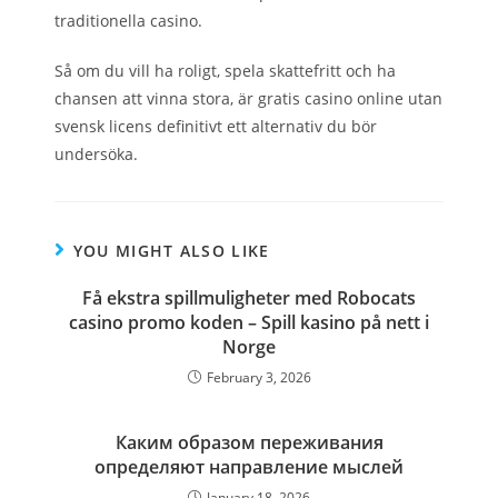
traditionella casino.
Så om du vill ha roligt, spela skattefritt och ha
chansen att vinna stora, är gratis casino online utan
svensk licens definitivt ett alternativ du bör
undersöka.
YOU MIGHT ALSO LIKE
Få ekstra spillmuligheter med Robocats
casino promo koden – Spill kasino på nett i
Norge
February 3, 2026
Каким образом переживания
определяют направление мыслей
January 18, 2026