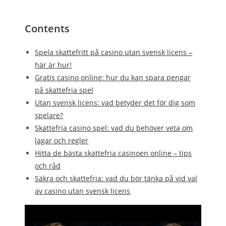
Contents
Spela skattefritt på casino utan svensk licens –
här är hur!
Gratis casino online: hur du kan spara pengar
på skattefria spel
Utan svensk licens: vad betyder det för dig som
spelare?
Skattefria casino spel: vad du behöver veta om
lagar och regler
Hitta de bästa skattefria casinoen online – tips
och råd
Säkra och skattefria: vad du bör tänka på vid val
av casino utan svensk licens