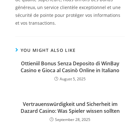
généreux, un service clientèle exceptionnel et une
sécurité de pointe pour protéger vos informations
et vos transactions.
YOU MIGHT ALSO LIKE
Ottieniil Bonus Senza Deposito di WinBay
Casino e Gioca al Casinò Online in Italiano
August 5, 2025
Vertrauenswürdigkeit und Sicherheit im
Dazard Casino: Was Spieler wissen sollten
September 28, 2025