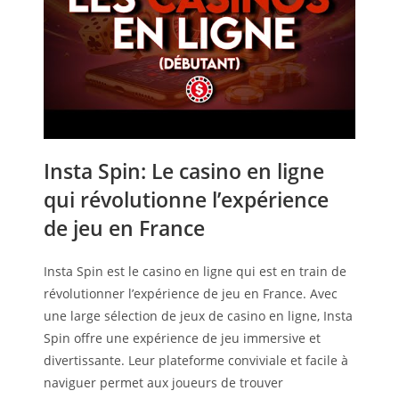
Insta Spin: Le casino en ligne
qui révolutionne l’expérience
de jeu en France
Insta Spin est le casino en ligne qui est en train de
révolutionner l’expérience de jeu en France. Avec
une large sélection de jeux de casino en ligne, Insta
Spin offre une expérience de jeu immersive et
divertissante. Leur plateforme conviviale et facile à
naviguer permet aux joueurs de trouver