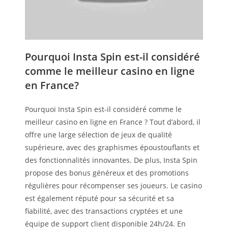
Pourquoi Insta Spin est-il considéré
comme le meilleur casino en ligne
en France?
Pourquoi Insta Spin est-il considéré comme le
meilleur casino en ligne en France ? Tout d’abord, il
offre une large sélection de jeux de qualité
supérieure, avec des graphismes époustouflants et
des fonctionnalités innovantes. De plus, Insta Spin
propose des bonus généreux et des promotions
régulières pour récompenser ses joueurs. Le casino
est également réputé pour sa sécurité et sa
fiabilité, avec des transactions cryptées et une
équipe de support client disponible 24h/24. En