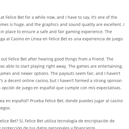
t Felice Bet for a while now, and I have to say, it’s one of the
ames is huge, and the graphics and sound quality are excellent. I
 in place to ensure a safe and fair gaming experience. The
uega al Casino en Línea en Felice Bet es una experiencia de juego
y out Felice Bet after hearing good things from a friend. The
as able to start playing right away. The games are entertaining,
o games and newer options. The payouts seem fair, and I haven’t
t’s a decent online casino, but I haven’t formed a strong opinion
una opción de juego en español que cumple con mis expectativas.
ea en español? Prueba Felice Bet, donde puedes jugar al casino
uegos.
elice Bet? Sí, Felice Bet utiliza tecnología de encriptación de
 protección de tus datos personales y financieros.