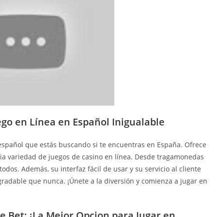
ego en Línea en Español Inigualable
n español que estás buscando si te encuentras en España. Ofrece
lia variedad de juegos de casino en línea. Desde tragamonedas
odos. Además, su interfaz fácil de usar y su servicio al cliente
radable que nunca. ¡Únete a la diversión y comienza a jugar en
ce Bet: ¡La Mejor Opcion para Jugar en