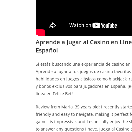
Aprende a Jugar al Casino en Líne
Español
Si estás buscando una experiencia de casino en l
Aprende a jugar a tus juegos de casino favoritos
habilidades en juegos clásicos como blackjack,
y bonos exclusivos para jugadores en España. ¡R
línea en Felice Bet!
Review from Maria, 35 years old: I recently starte
friendly and easy to navigate, making it perfect 
games is impressive, and I especially enjoy the 
to answer any questions I have. Juega al Casino 