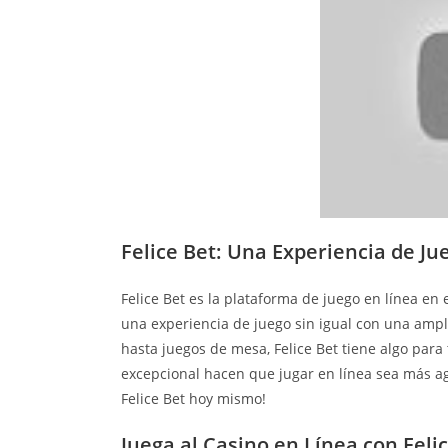
Felice Bet: Una Experiencia de Ju
Felice Bet es la plataforma de juego en línea e
una experiencia de juego sin igual con una amp
hasta juegos de mesa, Felice Bet tiene algo para t
excepcional hacen que jugar en línea sea más ag
Felice Bet hoy mismo!
Juega al Casino en Línea con Feli