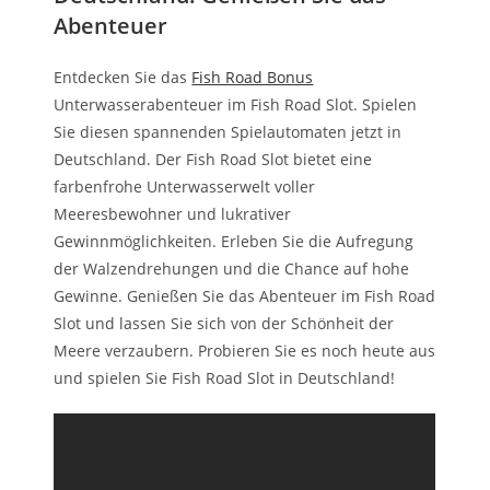
Abenteuer
Entdecken Sie das
Fish Road Bonus
Unterwasserabenteuer im Fish Road Slot. Spielen
Sie diesen spannenden Spielautomaten jetzt in
Deutschland. Der Fish Road Slot bietet eine
farbenfrohe Unterwasserwelt voller
Meeresbewohner und lukrativer
Gewinnmöglichkeiten. Erleben Sie die Aufregung
der Walzendrehungen und die Chance auf hohe
Gewinne. Genießen Sie das Abenteuer im Fish Road
Slot und lassen Sie sich von der Schönheit der
Meere verzaubern. Probieren Sie es noch heute aus
und spielen Sie Fish Road Slot in Deutschland!