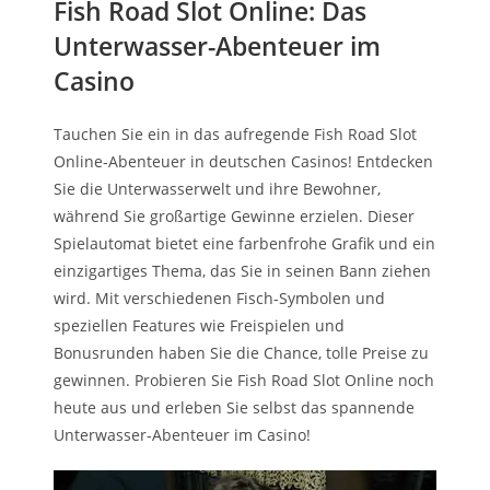
Fish Road Slot Online: Das
Unterwasser-Abenteuer im
Casino
Tauchen Sie ein in das aufregende Fish Road Slot
Online-Abenteuer in deutschen Casinos! Entdecken
Sie die Unterwasserwelt und ihre Bewohner,
während Sie großartige Gewinne erzielen. Dieser
Spielautomat bietet eine farbenfrohe Grafik und ein
einzigartiges Thema, das Sie in seinen Bann ziehen
wird. Mit verschiedenen Fisch-Symbolen und
speziellen Features wie Freispielen und
Bonusrunden haben Sie die Chance, tolle Preise zu
gewinnen. Probieren Sie Fish Road Slot Online noch
heute aus und erleben Sie selbst das spannende
Unterwasser-Abenteuer im Casino!