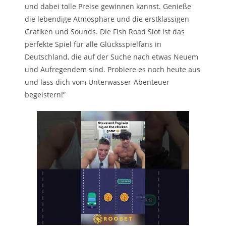
und dabei tolle Preise gewinnen kannst. Genieße
die lebendige Atmosphäre und die erstklassigen
Grafiken und Sounds. Die Fish Road Slot ist das
perfekte Spiel für alle Glücksspielfans in
Deutschland, die auf der Suche nach etwas Neuem
und Aufregendem sind. Probiere es noch heute aus
und lass dich vom Unterwasser-Abenteuer
begeistern!”