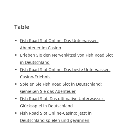
Table
Fish Road Slot Online: Das Unterwasser-
Abenteuer im Casino
Erleben Sie den Nervenkitzel von Fish Road Slot
in Deutschland
Fish Road Slot Online: Das beste Unterwasser-
Casino-Erlebnis
Spielen Sie Fish Road Slot in Deutschland:
Genießen Sie das Abenteuer
Fish Road Slot: Das ultimative Unterwasser-
Glücksspiel in Deutschland
Fish Road Slot Online-Casino: Jetzt in
Deutschland spielen und gewinnen