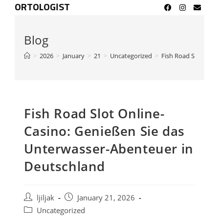
ORTOLOGIST
Blog
>
2026
>
January
>
21
>
Uncategorized
>
Fish Road Slot Onl
Fish Road Slot Online-
Casino: Genießen Sie das
Unterwasser-Abenteuer in
Deutschland
ljiljak
January 21, 2026
Uncategorized