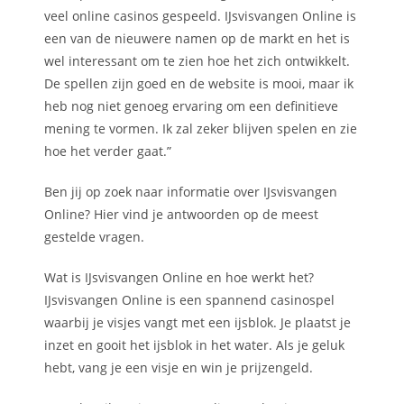
veel online casinos gespeeld. IJsvisvangen Online is
een van de nieuwere namen op de markt en het is
wel interessant om te zien hoe het zich ontwikkelt.
De spellen zijn goed en de website is mooi, maar ik
heb nog niet genoeg ervaring om een definitieve
mening te vormen. Ik zal zeker blijven spelen en zie
hoe het verder gaat.”
Ben jij op zoek naar informatie over IJsvisvangen
Online? Hier vind je antwoorden op de meest
gestelde vragen.
Wat is IJsvisvangen Online en hoe werkt het?
IJsvisvangen Online is een spannend casinospel
waarbij je visjes vangt met een ijsblok. Je plaatst je
inzet en gooit het ijsblok in het water. Als je geluk
hebt, vang je een visje en win je prijzengeld.