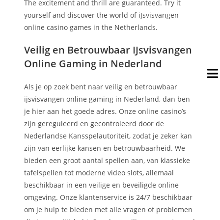
The excitement and thrill are guaranteed. Try it
yourself and discover the world of iJsvisvangen
online casino games in the Netherlands.
Veilig en Betrouwbaar IJsvisvangen
Online Gaming in Nederland
Als je op zoek bent naar veilig en betrouwbaar
ijsvisvangen online gaming in Nederland, dan ben
je hier aan het goede adres. Onze online casino’s
zijn gereguleerd en gecontroleerd door de
Nederlandse Kansspelautoriteit, zodat je zeker kan
zijn van eerlijke kansen en betrouwbaarheid. We
bieden een groot aantal spellen aan, van klassieke
tafelspellen tot moderne video slots, allemaal
beschikbaar in een veilige en beveiligde online
omgeving. Onze klantenservice is 24/7 beschikbaar
om je hulp te bieden met alle vragen of problemen