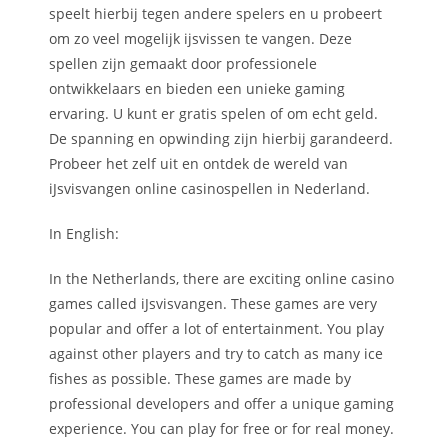
speelt hierbij tegen andere spelers en u probeert
om zo veel mogelijk ijsvissen te vangen. Deze
spellen zijn gemaakt door professionele
ontwikkelaars en bieden een unieke gaming
ervaring. U kunt er gratis spelen of om echt geld.
De spanning en opwinding zijn hierbij garandeerd.
Probeer het zelf uit en ontdek de wereld van
iJsvisvangen online casinospellen in Nederland.
In English:
In the Netherlands, there are exciting online casino
games called iJsvisvangen. These games are very
popular and offer a lot of entertainment. You play
against other players and try to catch as many ice
fishes as possible. These games are made by
professional developers and offer a unique gaming
experience. You can play for free or for real money.