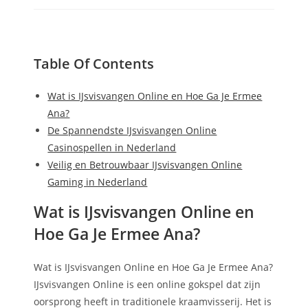
Table Of Contents
Wat is IJsvisvangen Online en Hoe Ga Je Ermee
Ana?
De Spannendste IJsvisvangen Online
Casinospellen in Nederland
Veilig en Betrouwbaar IJsvisvangen Online
Gaming in Nederland
Wat is IJsvisvangen Online en
Hoe Ga Je Ermee Ana?
Wat is IJsvisvangen Online en Hoe Ga Je Ermee Ana?
IJsvisvangen Online is een online gokspel dat zijn
oorsprong heeft in traditionele kraamvisserij. Het is