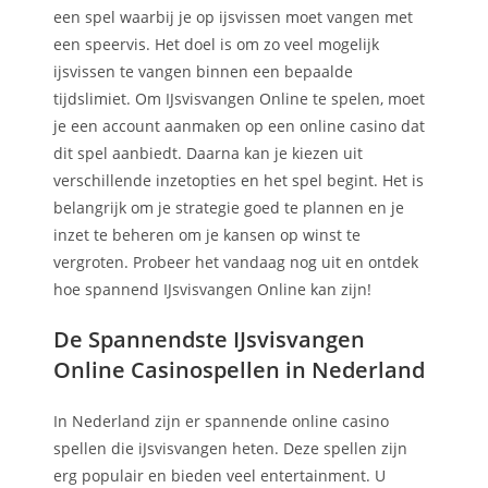
een spel waarbij je op ijsvissen moet vangen met
een speervis. Het doel is om zo veel mogelijk
ijsvissen te vangen binnen een bepaalde
tijdslimiet. Om IJsvisvangen Online te spelen, moet
je een account aanmaken op een online casino dat
dit spel aanbiedt. Daarna kan je kiezen uit
verschillende inzetopties en het spel begint. Het is
belangrijk om je strategie goed te plannen en je
inzet te beheren om je kansen op winst te
vergroten. Probeer het vandaag nog uit en ontdek
hoe spannend IJsvisvangen Online kan zijn!
De Spannendste IJsvisvangen
Online Casinospellen in Nederland
In Nederland zijn er spannende online casino
spellen die iJsvisvangen heten. Deze spellen zijn
erg populair en bieden veel entertainment. U