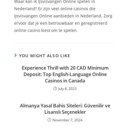
Waar kan ik IJsvisvangen Online spelen in
Nederland? Er zijn veel online casinos die
IJsvisvangen Online aanbieden in Nederland. Zorg
ervoor dat je een betrouwbaar en geregistreerd
online casino kiest om te spelen.
YOU MIGHT ALSO LIKE
Experience Thrill with 20 CAD Minimum
Deposit: Top English-Language Online
Casinos in Canada
July 8, 2025
Almanya Yasal Bahis Siteleri: Güvenilir ve
Lisanslı Seçenekler
November 7, 2024