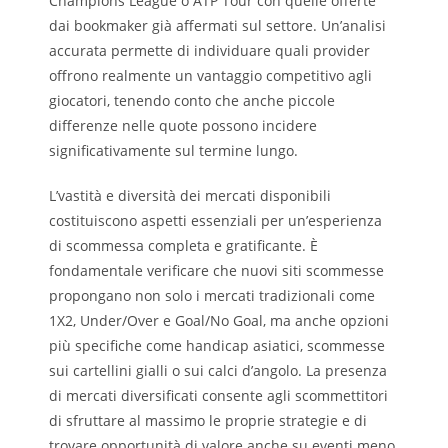
Champions League o ATP Tour con quelle offerte
dai bookmaker già affermati sul settore. Un’analisi
accurata permette di individuare quali provider
offrono realmente un vantaggio competitivo agli
giocatori, tenendo conto che anche piccole
differenze nelle quote possono incidere
significativamente sul termine lungo.
L’vastità e diversità dei mercati disponibili
costituiscono aspetti essenziali per un’esperienza
di scommessa completa e gratificante. È
fondamentale verificare che nuovi siti scommesse
propongano non solo i mercati tradizionali come
1X2, Under/Over e Goal/No Goal, ma anche opzioni
più specifiche come handicap asiatici, scommesse
sui cartellini gialli o sui calci d’angolo. La presenza
di mercati diversificati consente agli scommettitori
di sfruttare al massimo le proprie strategie e di
trovare opportunità di valore anche su eventi meno