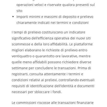
operazioni veloci e riservate qualora presenti sul
sito
Importi minimi e massimi di deposito e prelievo
chiaramente indicati nei termini e condizioni
I tempi di prelievo costituiscono un indicatore
significativo dell’efficienza operativa dei nuovi siti
scommesse e della loro affidabilità. Le piattaforme
migliori elaborano le richieste di prelievo entro
ventiquattro o quarantotto ore lavorative, mentre
quelle meno affidabili possono richiedere diverse
settimane per concludere le transazioni. Prima di
registrarti, consulta attentamente i termini e
condizioni relativi ai prelievi, controllando eventuali
requisiti di identificazione dell’identità e documenti
necessari per sbloccare i fondi.
Le commissioni riscosse alle transazioni finanziarie