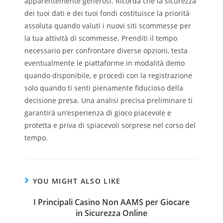
apparentemente generosi. Ricorda che la sicurezza
dei tuoi dati e dei tuoi fondi costituisce la priorità
assoluta quando valuti i nuovi siti scommesse per
la tua attività di scommesse. Prenditi il tempo
necessario per confrontare diverse opzioni, testa
eventualmente le piattaforme in modalità demo
quando disponibile, e procedi con la registrazione
solo quando ti senti pienamente fiducioso della
decisione presa. Una analisi precisa preliminare ti
garantirà un’esperienza di gioco piacevole e
protetta e priva di spiacevoli sorprese nel corso del
tempo.
YOU MIGHT ALSO LIKE
I Principali Casino Non AAMS per Giocare
in Sicurezza Online