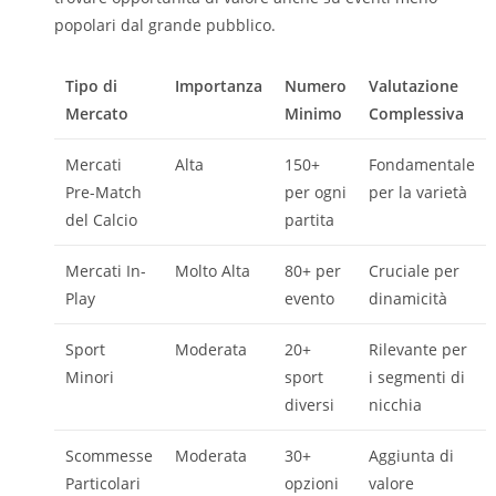
popolari dal grande pubblico.
Tipo di
Importanza
Numero
Valutazione
Mercato
Minimo
Complessiva
Mercati
Alta
150+
Fondamentale
Pre-Match
per ogni
per la varietà
del Calcio
partita
Mercati In-
Molto Alta
80+ per
Cruciale per
Play
evento
dinamicità
Sport
Moderata
20+
Rilevante per
Minori
sport
i segmenti di
diversi
nicchia
Scommesse
Moderata
30+
Aggiunta di
Particolari
opzioni
valore