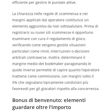
efficiente per gestire le puntate attive.
La chiarezza nelle regole di scommessa e nei
margini applicati dal operatore costituisce un
elemento aggiuntivo da non sottovalutare. Prima di
registrarsi su nuovi siti scommesse è opportuno
esaminare con cura il regolamento di gioco,
verificando come vengono gestite situazioni
particolari come rinvii, interruzioni o decisioni
arbitrali controverse. Inoltre, determinare il
margine medio del bookmaker paragonando le
quote inverse permette di capire quanto l’operatore
trattiene come commissione, con margini sotto il
5% che segnalano tipicamente condizioni più
favorevoli per gli giocatori rispetto alla concorrenza.
Bonus di benvenuto: elementi
guardare oltre l’importo