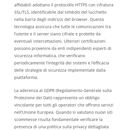
affidabili adottano il protocollo HTTPS con cifratura
SSL/TLS, identificabile dal simbolo del lucchetto
nella barra degli indirizzi del browser. Questa
tecnologia assicura che tutte le comunicazioni tra
l’utente e il server siano cifrate e protette da
eventuali intercettazioni. Ulteriori certificazioni
possono provenire da enti indipendenti esperti di
sicurezza informatica, che verificano
periodicamente l’integrità dei sistemi e l’efficacia
delle strategie di sicurezza implementate dalla
piattaforma.
La aderenza al GDPR (Regolamento Generale sulla
Protezione dei Dati) rappresenta un obbligo
vincolante per tutti gli operatori che offrono servizi
nell’Unione Europea. Quando si valutano nuovi siti
scommesse risulta fondamentale verificare la
presenza di una politica sulla privacy dettagliata