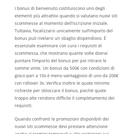
I bonus di benvenuto costituiscono uno degli
elementi più attrattivi quando si valutano nuovi siti
scommesse al momento dell’iscrizione iniziale.
Tuttavia, focalizzarsi unicamente sull’importo del
bonus può rivelarsi un sbaglio dispendioso. È
essenziale esaminare con cura i requisiti di
scommessa, che mostrano quante volte dovrai
puntare l’importo del bonus per poi ritirare le
somme vinte. Un bonus da 500€ con condizioni di
gioco pari a 10x è meno vantaggioso di uno da 200€
con rollover 3x. Verifica inoltre le quote minime
richieste per sbloccare il bonus, poiché quote
troppo alte rendono difficile il completamento dei
requisiti.
Quando confronti le promozioni disponibili dei
nuovi siti scommesse devi prestare attenzione
anche ai termini temporali e alle restrizioni sui