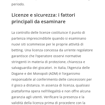
periodo.
Licenze e sicurezza: i fattori
principali da esaminare
La controllo delle licenze costituisce il punto di
partenza imprescindibile quando si esaminano
nuovi siti scommesse per le proprie attività di
betting. Una licenza concessa da un’ente regolatore
garantisce che l’operatore osservi normative
stringenti in materia di protezione, chiarezza e
salvaguardia dei giocatori. In Italia, l’Agenzia delle
Dogane e dei Monopoli (ADM) è l’organismo
responsabile al conferimento delle concessioni per
il gioco a distanza. In assenza di licenza, qualsiasi
piattaforma opera nell’illegalità e non offre alcuna
garanzia agli utenti. Verificare la presenza e la
validità della licenza prima di procedere con la