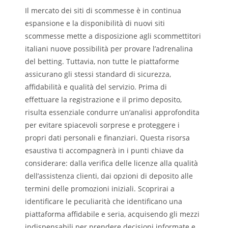
Il mercato dei siti di scommesse è in continua
espansione e la disponibilità di nuovi siti
scommesse mette a disposizione agli scommettitori
italiani nuove possibilità per provare l’adrenalina
del betting. Tuttavia, non tutte le piattaforme
assicurano gli stessi standard di sicurezza,
affidabilità e qualità del servizio. Prima di
effettuare la registrazione e il primo deposito,
risulta essenziale condurre un’analisi approfondita
per evitare spiacevoli sorprese e proteggere i
propri dati personali e finanziari. Questa risorsa
esaustiva ti accompagnerà in i punti chiave da
considerare: dalla verifica delle licenze alla qualità
dell’assistenza clienti, dai opzioni di deposito alle
termini delle promozioni iniziali. Scoprirai a
identificare le peculiarità che identificano una
piattaforma affidabile e seria, acquisendo gli mezzi
indispensabili per prendere decisioni informate e