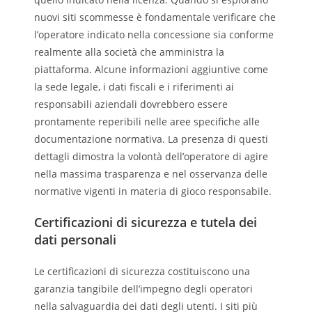
nuovi siti scommesse è fondamentale verificare che
l’operatore indicato nella concessione sia conforme
realmente alla società che amministra la
piattaforma. Alcune informazioni aggiuntive come
la sede legale, i dati fiscali e i riferimenti ai
responsabili aziendali dovrebbero essere
prontamente reperibili nelle aree specifiche alle
documentazione normativa. La presenza di questi
dettagli dimostra la volontà dell’operatore di agire
nella massima trasparenza e nel osservanza delle
normative vigenti in materia di gioco responsabile.
Certificazioni di sicurezza e tutela dei
dati personali
Le certificazioni di sicurezza costituiscono una
garanzia tangibile dell’impegno degli operatori
nella salvaguardia dei dati degli utenti. I siti più