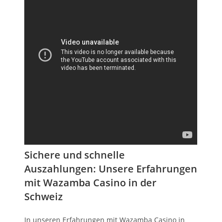
Sichere und schnelle
Auszahlungen: Unsere Erfahrungen
mit Wazamba Casino in der
Schweiz
In unseren Erfahrungen mit Wazamba Casino in