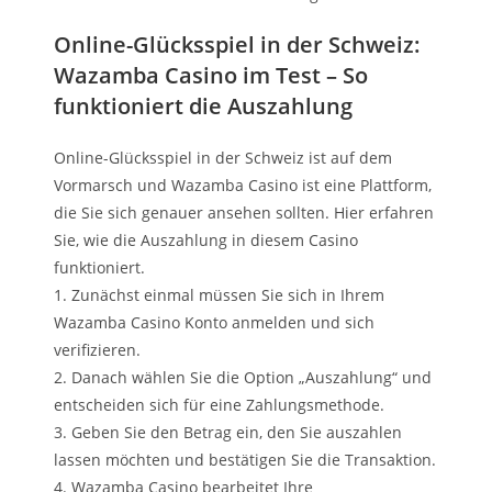
Online-Glücksspiel in der Schweiz:
Wazamba Casino im Test – So
funktioniert die Auszahlung
Online-Glücksspiel in der Schweiz ist auf dem
Vormarsch und Wazamba Casino ist eine Plattform,
die Sie sich genauer ansehen sollten. Hier erfahren
Sie, wie die Auszahlung in diesem Casino
funktioniert.
1. Zunächst einmal müssen Sie sich in Ihrem
Wazamba Casino Konto anmelden und sich
verifizieren.
2. Danach wählen Sie die Option „Auszahlung“ und
entscheiden sich für eine Zahlungsmethode.
3. Geben Sie den Betrag ein, den Sie auszahlen
lassen möchten und bestätigen Sie die Transaktion.
4. Wazamba Casino bearbeitet Ihre