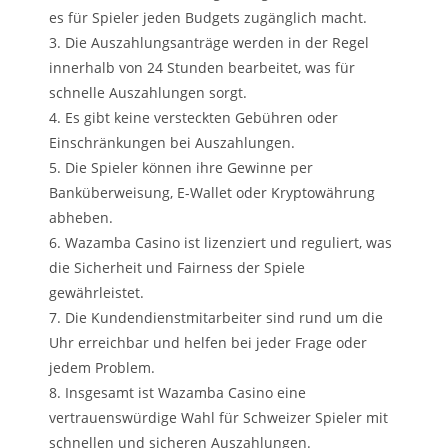
es für Spieler jeden Budgets zugänglich macht.
3. Die Auszahlungsanträge werden in der Regel
innerhalb von 24 Stunden bearbeitet, was für
schnelle Auszahlungen sorgt.
4. Es gibt keine versteckten Gebühren oder
Einschränkungen bei Auszahlungen.
5. Die Spieler können ihre Gewinne per
Banküberweisung, E-Wallet oder Kryptowährung
abheben.
6. Wazamba Casino ist lizenziert und reguliert, was
die Sicherheit und Fairness der Spiele
gewährleistet.
7. Die Kundendienstmitarbeiter sind rund um die
Uhr erreichbar und helfen bei jeder Frage oder
jedem Problem.
8. Insgesamt ist Wazamba Casino eine
vertrauenswürdige Wahl für Schweizer Spieler mit
schnellen und sicheren Auszahlungen.