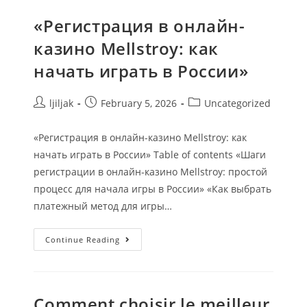
«Регистрация в онлайн-
казино Mellstroy: как
начать играть в России»
ljiljak
February 5, 2026
Uncategorized
«Регистрация в онлайн-казино Mellstroy: как
начать играть в России» Table of contents «Шаги
регистрации в онлайн-казино Mellstroy: простой
процесс для начала игры в России» «Как выбрать
платежный метод для игры…
Continue Reading
Comment choisir le meilleur