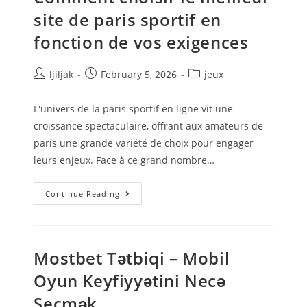
site de paris sportif en
fonction de vos exigences
ljiljak
February 5, 2026
jeux
L'univers de la paris sportif en ligne vit une
croissance spectaculaire, offrant aux amateurs de
paris une grande variété de choix pour engager
leurs enjeux. Face à ce grand nombre…
Continue Reading
Mostbet Tətbiqi – Mobil
Oyun Keyfiyyətini Necə
Seçmək