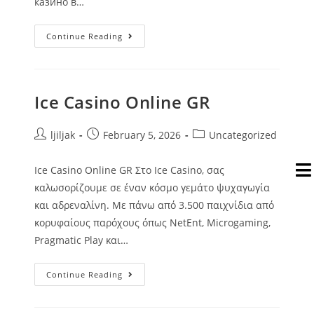
казино в…
Continue Reading
Ice Casino Online GR
ljiljak
February 5, 2026
Uncategorized
Ice Casino Online GR Στο Ice Casino, σας
καλωσορίζουμε σε έναν κόσμο γεμάτο ψυχαγωγία
και αδρεναλίνη. Με πάνω από 3.500 παιχνίδια από
κορυφαίους παρόχους όπως NetEnt, Microgaming,
Pragmatic Play και…
Continue Reading