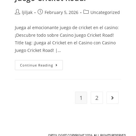
ljiljak
February 5, 2026
Uncategorized
Juega al emocionante juego de cricket en el casino:
¡Descubre todo sobre Casino Juego Cricket Road!
Title tag: ¡Juega al Cricket en el Casino con Casino
Juego Cricket Road! |…
Continue Reading
1
2
ORTOLOGIST COPYRIGHT 2026. ALL RIGHTS RESERVED.