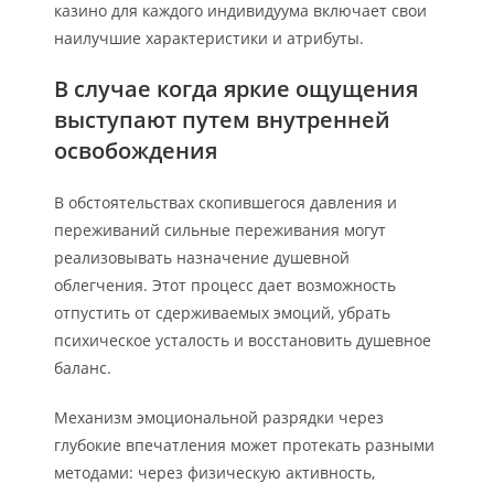
казино для каждого индивидуума включает свои
наилучшие характеристики и атрибуты.
В случае когда яркие ощущения
выступают путем внутренней
освобождения
В обстоятельствах скопившегося давления и
переживаний сильные переживания могут
реализовывать назначение душевной
облегчения. Этот процесс дает возможность
отпустить от сдерживаемых эмоций, убрать
психическое усталость и восстановить душевное
баланс.
Механизм эмоциональной разрядки через
глубокие впечатления может протекать разными
методами: через физическую активность,