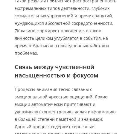
Такой результат объясняет распространенность
экстремальных типов деятельности, глубоких
созидательных упражнений и прочих занятий,
нуждающихся абсолютной сосредоточенности.
7К казино формирует положение, в каком
личность целиком углубляется в события, на
время отбрасывая о повседневных заботах и
проблемах.
Связь между чувственной
насыщенностью и фокусом
Процессы внимания тесно связаны с
эмоциональной яркостью ощущений. Яркие
эмоции автоматически притягивают и
удерживают концентрацию, делая информацию
в большей степени памятной и значимой.
Данный процесс содержит серьезные