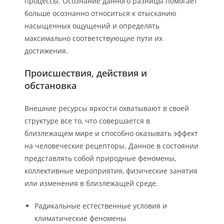
процессы. Осознание данного разницы помогает
больше осознанно относиться к отысканию
насыщенных ощущений и определять
максимально соответствующие пути их
достижения.
Происшествия, действия и
обстановка
Внешние ресурсы яркости охватывают в своей
структуре все то, что совершается в
близлежащем мире и способно оказывать эффект
на человеческие рецепторы. Данное в состоянии
представлять собой природные феномены,
коллективные мероприятия, физические занятия
или изменения в близлежащей среде.
Радикальные естественные условия и
климатические феномены