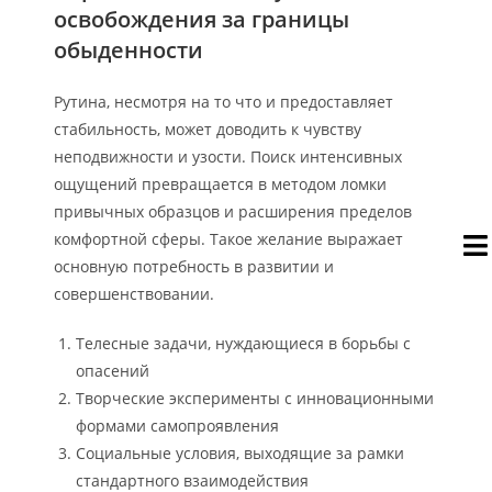
освобождения за границы
обыденности
Рутина, несмотря на то что и предоставляет
стабильность, может доводить к чувству
неподвижности и узости. Поиск интенсивных
ощущений превращается в методом ломки
привычных образцов и расширения пределов
комфортной сферы. Такое желание выражает
основную потребность в развитии и
совершенствовании.
Телесные задачи, нуждающиеся в борьбы с
опасений
Творческие эксперименты с инновационными
формами самопроявления
Социальные условия, выходящие за рамки
стандартного взаимодействия