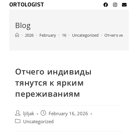
ORTOLOGIST
Blog
>
2026
>
February
>
16
>
Uncategorized
>
Отчего индивиды
Отчего индивиды
тянутся к ярким
переживаниям
ljiljak
February 16, 2026
Uncategorized