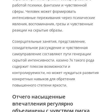
работой психики, фантазии и чувственной
сферы. Человек может формировать
интенсивные переживания через психические
явления, воспоминания, грезы и чувственные
реакции на скрытые образы.
Созерцательные занятия, представление,
созидательное рассуждение и чувственная
самоуправление составляют пути генерации
скрытой интенсивности. казино 7к такого рода
содержит плюсом возможности и
контролируемости, но может нуждаться развития
конкретных навыков для обретения
повышенного степени яркости.
Отчего насыщенные
впечатления регулярно
объединены с чувством риска