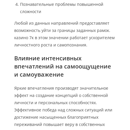
Познавательные проблемы повышенной
сложности
Любой из данных направлений предоставляет
возможность уйти за границы заданных рамок.
казино 7к в этом значении работает ускорителем
личностного роста и самопознания.
Влияние интенсивных
впечатлений на самоощущение
и самоуважение
Яркие впечатления производят значительное
эффект на создание концепций о собственной
личности и персональных способностях.
Эффективное победа над сложных ситуаций или
достижение насыщенных благоприятных
переживаний повышает веру в собственных