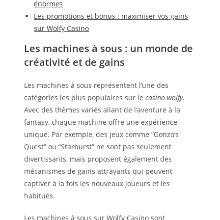
énormes
Les promotions et bonus : maximiser vos gains
sur Wolfy Casino
Les machines à sous : un monde de
créativité et de gains
Les machines à sous représentent l’une des
catégories les plus populaires sur le
casino wolfy
.
Avec des thèmes variés allant de l’aventure à la
fantasy, chaque machine offre une expérience
unique. Par exemple, des jeux comme “Gonzo’s
Quest” ou “Starburst” ne sont pas seulement
divertissants, mais proposent également des
mécanismes de gains attrayants qui peuvent
captiver à la fois les nouveaux joueurs et les
habitués.
Les machines à sous sur Wolfy Casino sont