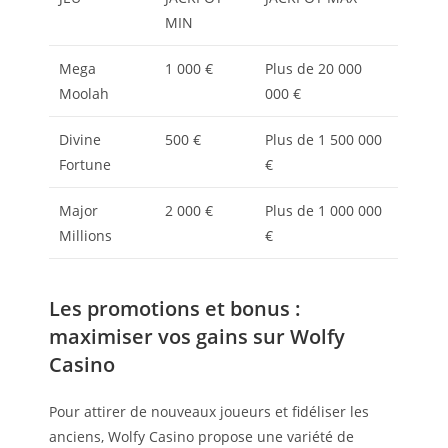
MIN
Mega
1 000 €
Plus de 20 000
Moolah
000 €
Divine
500 €
Plus de 1 500 000
Fortune
€
Major
2 000 €
Plus de 1 000 000
Millions
€
Les promotions et bonus :
maximiser vos gains sur Wolfy
Casino
Pour attirer de nouveaux joueurs et fidéliser les
anciens, Wolfy Casino propose une variété de