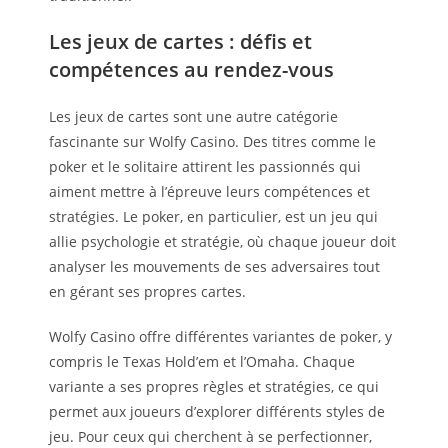
Les jeux de cartes : défis et
compétences au rendez-vous
Les jeux de cartes sont une autre catégorie
fascinante sur Wolfy Casino. Des titres comme le
poker et le solitaire attirent les passionnés qui
aiment mettre à l’épreuve leurs compétences et
stratégies. Le poker, en particulier, est un jeu qui
allie psychologie et stratégie, où chaque joueur doit
analyser les mouvements de ses adversaires tout
en gérant ses propres cartes.
Wolfy Casino offre différentes variantes de poker, y
compris le Texas Hold’em et l’Omaha. Chaque
variante a ses propres règles et stratégies, ce qui
permet aux joueurs d’explorer différents styles de
jeu. Pour ceux qui cherchent à se perfectionner,