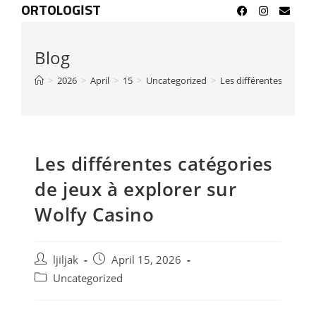
ORTOLOGIST
Blog
>
2026
>
April
>
15
>
Uncategorized
>
Les différentes catégor
Les différentes catégories
de jeux à explorer sur
Wolfy Casino
ljiljak
April 15, 2026
Uncategorized