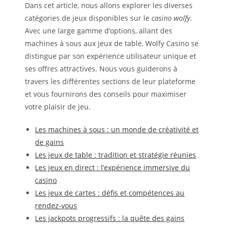
Dans cet article, nous allons explorer les diverses
catégories de jeux disponibles sur le
casino wolfy
.
Avec une large gamme d’options, allant des
machines à sous aux jeux de table, Wolfy Casino se
distingue par son expérience utilisateur unique et
ses offres attractives. Nous vous guiderons à
travers les différentes sections de leur plateforme
et vous fournirons des conseils pour maximiser
votre plaisir de jeu.
Les machines à sous : un monde de créativité et
de gains
Les jeux de table : tradition et stratégie réunies
Les jeux en direct : l’expérience immersive du
casino
Les jeux de cartes : défis et compétences au
rendez-vous
Les jackpots progressifs : la quête des gains