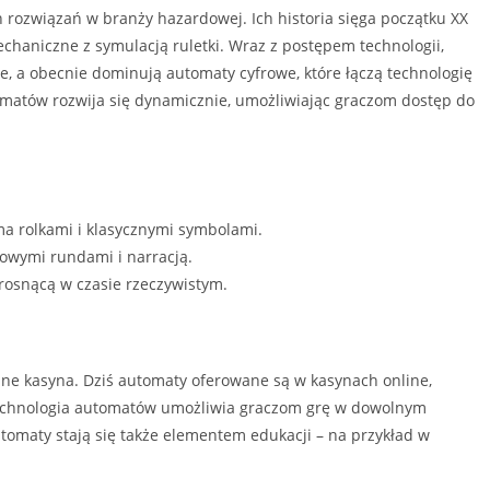
 rozwiązań w branży hazardowej. Ich historia sięga początku XX
echaniczne z symulacją ruletki. Wraz z postępem technologii,
ce, a obecnie dominują automaty cyfrowe, które łączą technologię
omatów rozwija się dynamicznie, umożliwiając graczom dostęp do
ma rolkami i klasycznymi symbolami.
sowymi rundami i narracją.
 rosnącą w czasie rzeczywistym.
ne kasyna. Dziś automaty oferowane są w kasynach online,
Technologia automatów umożliwia graczom grę w dowolnym
utomaty stają się także elementem edukacji – na przykład w