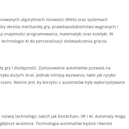
sowanych algorytmach losowości (RNG) oraz systemach
tóry określa mechanikę gry, prawdopodobieństwo wygranych i
a znajomości programowania, matematyki oraz estetyki. W
echnologie AI do personalizacji doświadczenia gracza.
otę gry i dostępność. Zastosowanie automatów pozwala na
ka dużych strat. Jednak istnieją wyzwania, takie jak ryzyko
 szans. Ważne jest, by korzyści z automatów były wykorzystywane
ozwoj technologii, takich jak blockchain, VR i AI. Automaty mogą
om głębsze wrażenia. Technologia automatów będzie również