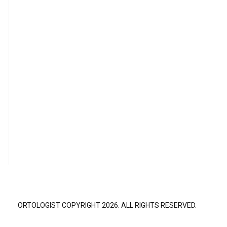
ORTOLOGIST COPYRIGHT 2026. ALL RIGHTS RESERVED.