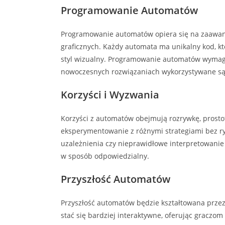
Programowanie Automatów
Programowanie automatów opiera się na zaawan
graficznych. Każdy automata ma unikalny kod, k
styl wizualny. Programowanie automatów wymag
nowoczesnych rozwiązaniach wykorzystywane są t
Korzyści i Wyzwania
Korzyści z automatów obejmują rozrywkę, prost
eksperymentowanie z różnymi strategiami bez ryzy
uzależnienia czy nieprawidłowe interpretowanie
w sposób odpowiedzialny.
Przyszłość Automatów
Przyszłość automatów będzie kształtowana przez r
stać się bardziej interaktywne, oferując gracz