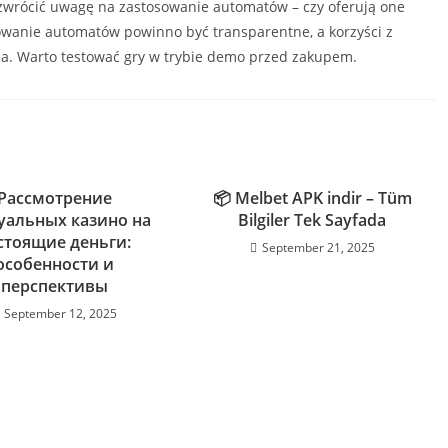
zwrócić uwagę na zastosowanie automatów – czy oferują one
wanie automatów powinno być transparentne, a korzyści z
a. Warto testować gry w trybie demo przed zakupem.
Рассмотрение
📦 Melbet APK indir – Tüm
уальных казино на
Bilgiler Tek Sayfada
стоящие деньги:
September 21, 2025
особенности и
перспективы
September 12, 2025