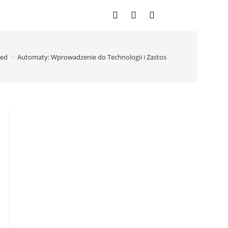
zed
>
Automaty: Wprowadzenie do Technologii i Zastosowań