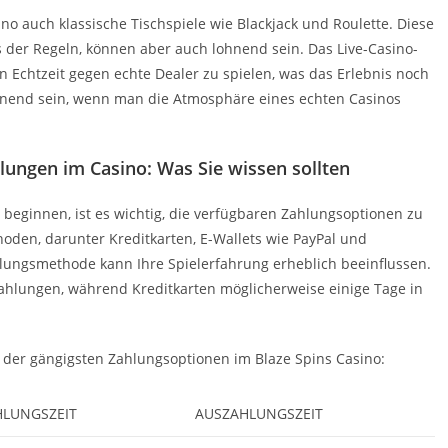
no auch klassische Tischspiele wie Blackjack und Roulette. Diese
s der Regeln, können aber auch lohnend sein. Das Live-Casino-
in Echtzeit gegen echte Dealer zu spielen, was das Erlebnis noch
nnend sein, wenn man die Atmosphäre eines echten Casinos
lungen im Casino: Was Sie wissen sollten
 beginnen, ist es wichtig, die verfügbaren Zahlungsoptionen zu
hoden, darunter Kreditkarten, E-Wallets wie PayPal und
lungsmethode kann Ihre Spielerfahrung erheblich beeinflussen.
szahlungen, während Kreditkarten möglicherweise einige Tage in
e der gängigsten Zahlungsoptionen im Blaze Spins Casino:
HLUNGSZEIT
AUSZAHLUNGSZEIT