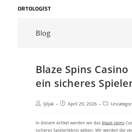
ORTOLOGIST
Blog
Blaze Spins Casino 
ein sicheres Spiele
ljiljak
April 29, 2026
Uncategor
In diesem Artikel werden wir das
blaze spins
Cas
sicheres Spielerlebnis geben. Wir werden die v