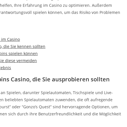
elfen, Ihre Erfahrung im Casino zu optimieren. Außerdem
verantwortungsvoll spielen können, um das Risiko von Problemen
 im Casino
 die Sie kennen sollten
Spins spielen können
Sie diese vermeiden
lebnis
pins Casino, die Sie ausprobieren sollten
e an Spielen, darunter Spielautomaten, Tischspiele und Live-
 den beliebten Spielautomaten zuwenden, die oft aufregende
burst” oder “Gonzo’s Quest” sind hervorragende Optionen, um
hnen sich durch ihre Benutzerfreundlichkeit und die Möglichkeit