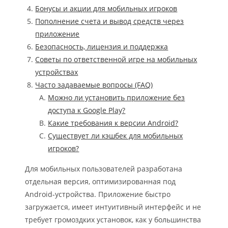
Бонусы и акции для мобильных игроков
Пополнение счета и вывод средств через
приложение
Безопасность, лицензия и поддержка
Советы по ответственной игре на мобильных
устройствах
Часто задаваемые вопросы (FAQ)
Можно ли установить приложение без
доступа к Google Play?
Какие требования к версии Android?
Существует ли кэшбек для мобильных
игроков?
Для мобильных пользователей разработана
отдельная версия, оптимизированная под
Android‑устройства. Приложение быстро
загружается, имеет интуитивный интерфейс и не
требует громоздких установок, как у большинства