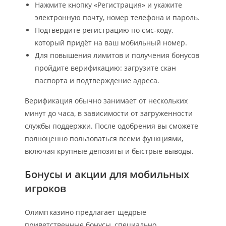
Нажмите кнопку «Регистрация» и укажите
электронную почту, номер телефона и пароль.
Подтвердите регистрацию по смс‑коду,
который придёт на ваш мобильный номер.
Для повышения лимитов и получения бонусов
пройдите верификацию: загрузите скан
паспорта и подтверждение адреса.
Верификация обычно занимает от нескольких
минут до часа, в зависимости от загруженности
службы поддержки. После одобрения вы сможете
полноценно пользоваться всеми функциями,
включая крупные депозиты и быстрые выводы.
Бонусы и акции для мобильных
игроков
Олимп казино предлагает щедрые
приветственные бонусы, специально