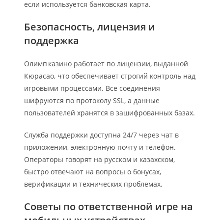
если используется банковская карта.
Безопасность, лицензия и
поддержка
Олимп казино работает по лицензии, выданной
Кюрасао, что обеспечивает строгий контроль над
игровыми процессами. Все соединения
шифруются по протоколу SSL, а данные
пользователей хранятся в зашифрованных базах.
Служба поддержки доступна 24/7 через чат в
приложении, электронную почту и телефон.
Операторы говорят на русском и казахском,
быстро отвечают на вопросы о бонусах,
верификации и технических проблемах.
Советы по ответственной игре на