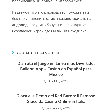
перечисляемый прямо на игровой счёт.
Надеемся, что это руководство поможет вам
быстро установить
олимп казино скачать на
андроид
, получить бонусы и наслаждаться
безопасной игрой где бы вы ни находились.
YOU MIGHT ALSO LIKE
Disfruta el Juego en Línea más Divertido:
Balloon App – Casino en Español para
México
April 15, 2025
Gioca alla Demo del Red Baron: Il Famoso
Gioco da Casinò Online in Italia
January 21, 2026