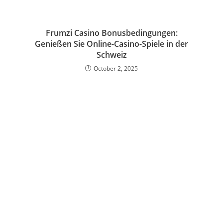
Frumzi Casino Bonusbedingungen:
Genießen Sie Online-Casino-Spiele in der
Schweiz
October 2, 2025