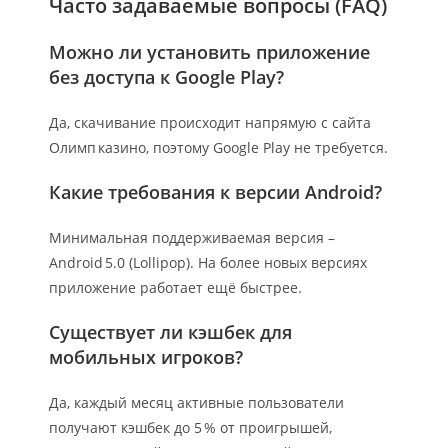
Часто задаваемые вопросы (FAQ)
Можно ли установить приложение
без доступа к Google Play?
Да, скачивание происходит напрямую с сайта
Олимп казино, поэтому Google Play не требуется.
Какие требования к версии Android?
Минимальная поддерживаемая версия –
Android 5.0 (Lollipop). На более новых версиях
приложение работает ещё быстрее.
Существует ли кэшбек для
мобильных игроков?
Да, каждый месяц активные пользователи
получают кэшбек до 5 % от проигрышей,