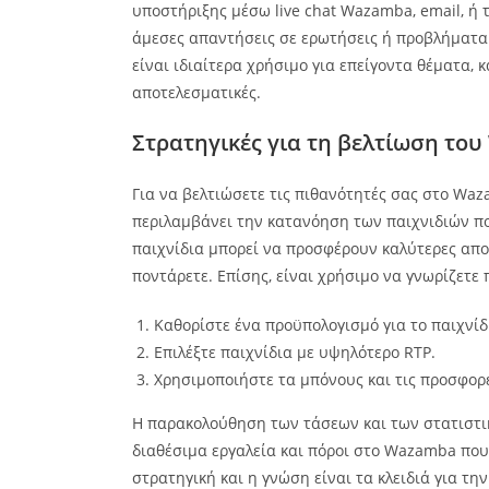
υποστήριξης μέσω live chat Wazamba, email, ή 
άμεσες απαντήσεις σε ερωτήσεις ή προβλήματα π
είναι ιδιαίτερα χρήσιμο για επείγοντα θέματα, 
αποτελεσματικές.
Στρατηγικές για τη βελτίωση το
Για να βελτιώσετε τις πιθανότητές σας στο Waza
περιλαμβάνει την κατανόηση των παιχνιδιών που
παιχνίδια μπορεί να προσφέρουν καλύτερες αποδ
ποντάρετε. Επίσης, είναι χρήσιμο να γνωρίζετε 
Καθορίστε ένα προϋπολογισμό για το παιχνίδ
Επιλέξτε παιχνίδια με υψηλότερο RTP.
Χρησιμοποιήστε τα μπόνους και τις προσφορ
Η παρακολούθηση των τάσεων και των στατιστι
διαθέσιμα εργαλεία και πόροι στο Wazamba που
στρατηγική και η γνώση είναι τα κλειδιά για τη