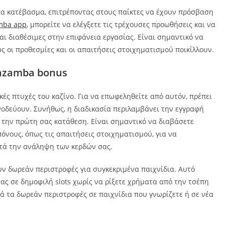
ια κατέβασμα, επιτρέποντας στους παίκτες να έχουν πρόσβαση
mba app
, μπορείτε να ελέγξετε τις τρέχουσες προωθήσεις και να
αι διαθέσιμες στην επιφάνεια εργασίας. Είναι σημαντικό να
ς οι προθεσμίες και οι απαιτήσεις στοιχηματισμού ποικίλλουν.
azamba bonus
κές πτυχές του καζίνο. Για να επωφεληθείτε από αυτόν, πρέπει
οδεύουν. Συνήθως, η διαδικασία περιλαμβάνει την εγγραφή
ι την πρώτη σας κατάθεση. Είναι σημαντικό να διαβάσετε
πόνους, όπως τις απαιτήσεις στοιχηματισμού, για να
ατά την ανάληψη των κερδών σας.
υν δωρεάν περιστροφές για συγκεκριμένα παιχνίδια. Αυτό
σας σε δημοφιλή slots χωρίς να ρίξετε χρήματα από την τσέπη
τά τα δωρεάν περιστροφές σε παιχνίδια που γνωρίζετε ή σε νέα