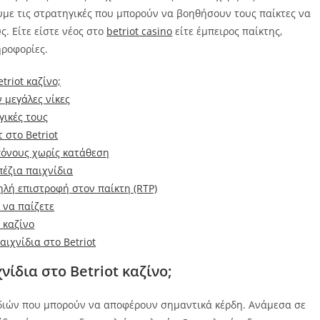
υμε τις στρατηγικές που μπορούν να βοηθήσουν τους παίκτες να
ς. Είτε είστε νέος στο
betriot casino
είτε έμπειρος παίκτης,
ηροφορίες.
triot καζίνο;
 μεγάλες νίκες
γικές τους
 στο Betriot
πόνους χωρίς κατάθεση
πέζια παιχνίδια
ηλή επιστροφή στον παίκτη (RTP)
ε να παίζετε
t καζίνο
ιχνίδια στο Betriot
νίδια στο Betriot καζίνο;
νιδιών που μπορούν να αποφέρουν σημαντικά κέρδη. Ανάμεσα σε