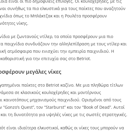
δια είναι οι πιο δημοφιλείς επιλογές. Οι κουλοχέρηδες, με τις
ίναι συνήθως τα πιο ελκυστικά για τους παίκτες που αναζητούν
αιχνίδια όπως το Μπλάκτζακ και η Ρουλέτα προσφέρουν
νότητες νίκης.
ιχνίδια με ζωντανούς ντίλερ, τα οποία προσφέρουν μια πιο
 τα παιχνίδια συνδυάζουν την αλληλεπίδραση με τους ντίλερ και
ική ατμόσφαιρα που ενισχύει την εμπειρία παιχνιδιού. Η
καθοριστική για την επιτυχία σας στο Betriot.
οσφέρουν μεγάλες νίκες
γαπημένοι παίκτες στο Betriot καζίνο. Με μια πληθώρα τίτλων
ανάμεσα σε κλασικούς κουλοχέρηδες και μοντέρνους
ι καινοτόπους μηχανισμούς παιχνιδιού. Ορισμένοι από τους
Gonzo’s Quest”, τον “Starburst” και τον “Book of Dead”. Αυτοί
και τη δυνατότητα για υψηλές νίκες με τις σωστές στρατηγικές.
ότ είναι ιδιαίτερα ελκυστικοί, καθώς οι νίκες τους μπορούν να