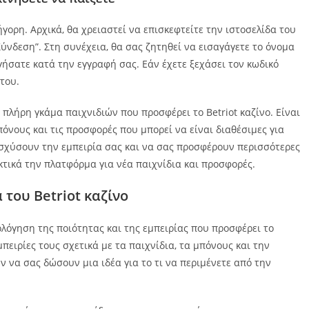
ρήγορη. Αρχικά, θα χρειαστεί να επισκεφτείτε την ιστοσελίδα του
“Σύνδεση”. Στη συνέχεια, θα σας ζητηθεί να εισαγάγετε το όνομα
ήσατε κατά την εγγραφή σας. Εάν έχετε ξεχάσει τον κωδικό
του.
 πλήρη γκάμα παιχνιδιών που προσφέρει το Betriot καζίνο. Είναι
πόνους και τις προσφορές που μπορεί να είναι διαθέσιμες για
ισχύσουν την εμπειρία σας και να σας προσφέρουν περισσότερες
ακτικά την πλατφόρμα για νέα παιχνίδια και προσφορές.
 του Betriot καζίνο
ιολόγηση της ποιότητας και της εμπειρίας που προσφέρει το
εμπειρίες τους σχετικά με τα παιχνίδια, τα μπόνους και την
ν να σας δώσουν μια ιδέα για το τι να περιμένετε από την