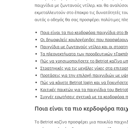
παιχνίδια με ζωντανούς ντίλερ, και θα αναλύσο
εκμεταλλευτούν στο έπακρο τις δυνατότητές του
αυτός ο οδηγός θα σας προσφέρει πολύτιμες πλ
Ποια είναι τα πιο κερδοφόρα παιχνίδια στο Be
Οι δημοφιλείς κουλοχέρηδες που προσφέρουν
Παιχνίδια με ζωντανούς ντίλερ και οι στρατη
Τα πλεονεκτήματα των προοδευτικών τζακπότ
Πώς να χρησιμοποιήσετε το Betriot καζίνο μ
Στρατηγικές για τις μεγάλες νίκες στα επιτρα
Προτάσεις για την επιλογή παιχνιδιών με υψ
Πώς να κάνετε Betriot login και να ξεκινήσετ
Κριτικές παικτών για τα παιχνίδια του Betrio
Συχνές ερωτήσεις σχετικά με τα κερδοφόρα πα
Ποια είναι τα πιο κερδοφόρα παιχ
Το Betriot καζίνο προσφέρει μια ποικιλία παιχ