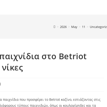
>
2026
>
May
>
11
>
Uncategori
αιχνίδια στο Betriot
 νίκες
d
 παιχνίδια που προσφέρει το Betriot καζίνο, εστιάζοντας στις
 διάφορους τύπους παιχνιδιών, όπως οι κουλοχέρηδες και τα