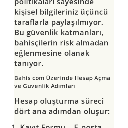
politikaları sayesinde
kişisel bilgileriniz üçüncü
taraflarla paylaşılmıyor.
Bu güvenlik katmanları,
bahisçilerin risk almadan
eğlenmesine olanak
tanıyor.
Bahis com Üzerinde Hesap Açma
ve Güvenlik Adımları
Hesap oluşturma süreci
dört ana adımdan oluşur:
Kayıt Formu
– E‑posta,