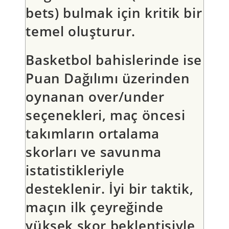
bets) bulmak için kritik bir
temel oluşturur.
Basketbol bahislerinde ise
Puan Dağılımı
üzerinden
oynanan
over/under
seçenekleri, maç öncesi
takımların ortalama
skorları ve savunma
istatistikleriyle
desteklenir. İyi bir taktik,
maçın ilk çeyreğinde
yüksek skor beklentisiyle