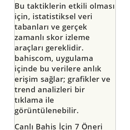
Bu taktiklerin etkili olması
için,
istatistiksel veri
tabanları
ve
gerçek
zamanlı skor izleme
araçları gereklidir.
bahiscom, uygulama
içinde bu verilere anlık
erişim sağlar; grafikler ve
trend analizleri bir
tıklama ile
görüntülenebilir.
Canlı Bahis İçin 7 Öneri