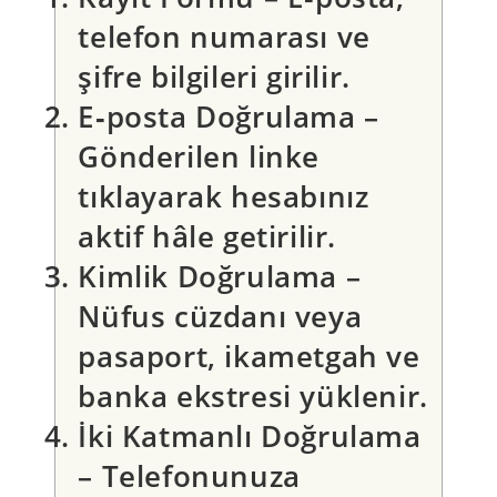
telefon numarası ve
şifre bilgileri girilir.
E‑posta Doğrulama
–
Gönderilen linke
tıklayarak hesabınız
aktif hâle getirilir.
Kimlik Doğrulama
–
Nüfus cüzdanı veya
pasaport, ikametgah ve
banka ekstresi yüklenir.
İki Katmanlı Doğrulama
– Telefonunuza