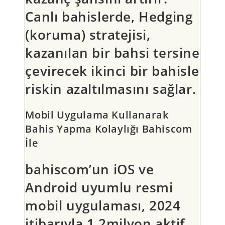
Canlı bahislerde,
Hedging
(koruma) stratejisi,
kazanılan bir bahsi tersine
çevirecek ikinci bir bahisle
riskin azaltılmasını sağlar.
Mobil Uygulama Kullanarak
Bahis Yapma Kolaylığı Bahiscom
İle
bahiscom’un
iOS
ve
Android
uyumlu resmi
mobil uygulaması, 2024
itibarıyla
1,2milyon
aktif