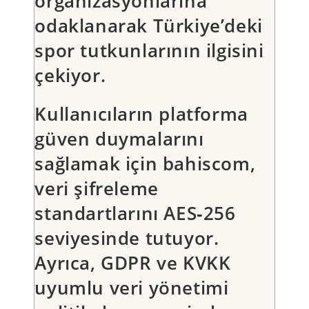
organizasyonlarına
odaklanarak Türkiye’deki
spor tutkunlarının ilgisini
çekiyor.
Kullanıcıların platforma
güven duymalarını
sağlamak için bahiscom,
veri şifreleme
standartlarını
AES‑256
seviyesinde tutuyor.
Ayrıca, GDPR ve KVKK
uyumlu veri yönetimi