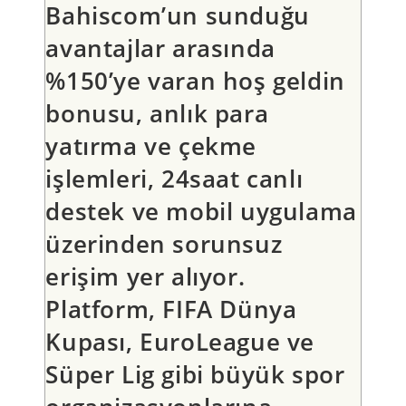
Bahiscom’un sunduğu
avantajlar arasında
%150’ye varan hoş geldin
bonusu
, anlık para
yatırma ve çekme
işlemleri, 24saat canlı
destek ve mobil uygulama
üzerinden sorunsuz
erişim yer alıyor.
Platform,
FIFA Dünya
Kupası
,
EuroLeague
ve
Süper Lig
gibi büyük spor