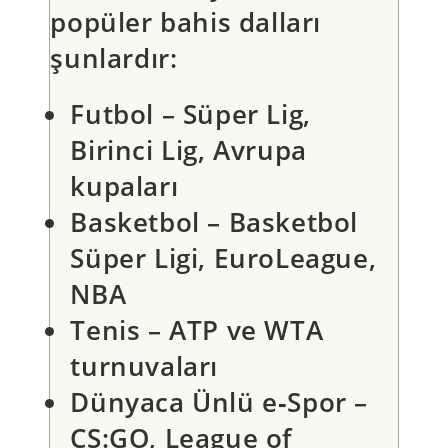
popüler bahis dalları
şunlardır:
Futbol
– Süper Lig,
Birinci Lig, Avrupa
kupaları
Basketbol
– Basketbol
Süper Ligi, EuroLeague,
NBA
Tenis
– ATP ve WTA
turnuvaları
Dünyaca Ünlü e‑Spor
–
CS:GO, League of