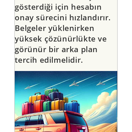
gösterdiği için hesabın
onay sürecini hızlandırır.
Belgeler yüklenirken
yüksek çözünürlükte
ve
görünür bir arka plan
tercih edilmelidir.