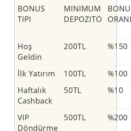
BONUS
MINIMUM
BONU
TIPI
DEPOZITO
ORAN
Hoş
200TL
%150
Geldin
İlk Yatırım
100TL
%100
Haftalık
50TL
%10
Cashback
VIP
500TL
%200
Döndürme