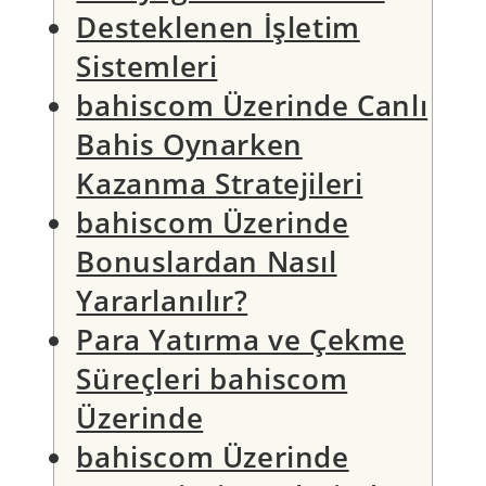
Desteklenen İşletim
Sistemleri
bahiscom Üzerinde Canlı
Bahis Oynarken
Kazanma Stratejileri
bahiscom Üzerinde
Bonuslardan Nasıl
Yararlanılır?
Para Yatırma ve Çekme
Süreçleri bahiscom
Üzerinde
bahiscom Üzerinde