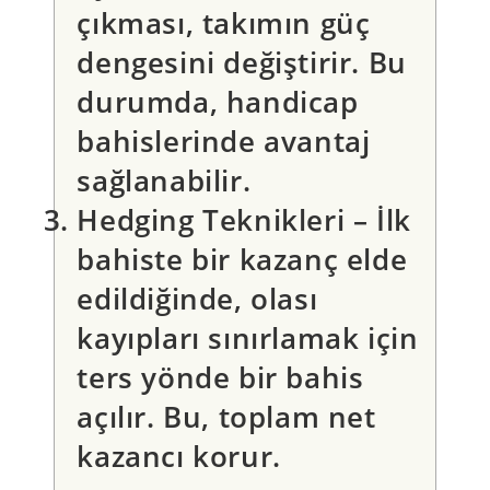
çıkması, takımın güç
dengesini değiştirir. Bu
durumda,
handicap
bahislerinde avantaj
sağlanabilir.
Hedging Teknikleri
– İlk
bahiste bir kazanç elde
edildiğinde, olası
kayıpları sınırlamak için
ters yönde bir bahis
açılır. Bu, toplam net
kazancı korur.