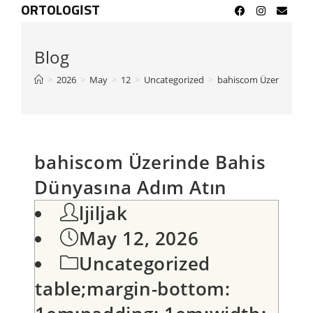
ORTOLOGIST
Blog
>
2026
>
May
>
12
>
Uncategorized
>
bahiscom Üzerinde Bah
bahiscom Üzerinde Bahis
Dünyasına Adım Atın
ljiljak
May 12, 2026
Uncategorized
table;margin-bottom: