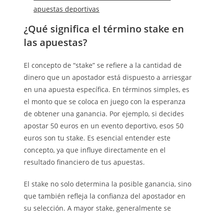
apuestas deportivas
¿Qué significa el término stake en
las apuestas?
El concepto de “stake” se refiere a la cantidad de
dinero que un apostador está dispuesto a arriesgar
en una apuesta específica. En términos simples, es
el monto que se coloca en juego con la esperanza
de obtener una ganancia. Por ejemplo, si decides
apostar 50 euros en un evento deportivo, esos 50
euros son tu stake. Es esencial entender este
concepto, ya que influye directamente en el
resultado financiero de tus apuestas.
El stake no solo determina la posible ganancia, sino
que también refleja la confianza del apostador en
su selección. A mayor stake, generalmente se