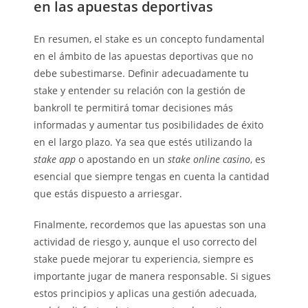
en las apuestas deportivas
En resumen, el stake es un concepto fundamental
en el ámbito de las apuestas deportivas que no
debe subestimarse. Definir adecuadamente tu
stake y entender su relación con la gestión de
bankroll te permitirá tomar decisiones más
informadas y aumentar tus posibilidades de éxito
en el largo plazo. Ya sea que estés utilizando la
stake app
o apostando en un
stake online casino
, es
esencial que siempre tengas en cuenta la cantidad
que estás dispuesto a arriesgar.
Finalmente, recordemos que las apuestas son una
actividad de riesgo y, aunque el uso correcto del
stake puede mejorar tu experiencia, siempre es
importante jugar de manera responsable. Si sigues
estos principios y aplicas una gestión adecuada,