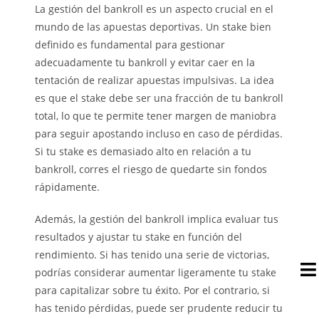
La gestión del bankroll es un aspecto crucial en el
mundo de las apuestas deportivas. Un stake bien
definido es fundamental para gestionar
adecuadamente tu bankroll y evitar caer en la
tentación de realizar apuestas impulsivas. La idea
es que el stake debe ser una fracción de tu bankroll
total, lo que te permite tener margen de maniobra
para seguir apostando incluso en caso de pérdidas.
Si tu stake es demasiado alto en relación a tu
bankroll, corres el riesgo de quedarte sin fondos
rápidamente.
Además, la gestión del bankroll implica evaluar tus
resultados y ajustar tu stake en función del
rendimiento. Si has tenido una serie de victorias,
podrías considerar aumentar ligeramente tu stake
para capitalizar sobre tu éxito. Por el contrario, si
has tenido pérdidas, puede ser prudente reducir tu