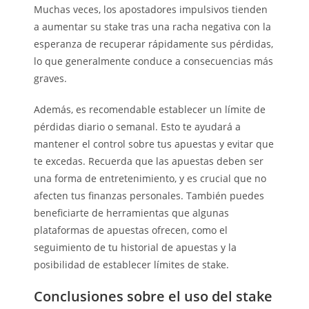
Muchas veces, los apostadores impulsivos tienden
a aumentar su stake tras una racha negativa con la
esperanza de recuperar rápidamente sus pérdidas,
lo que generalmente conduce a consecuencias más
graves.
Además, es recomendable establecer un límite de
pérdidas diario o semanal. Esto te ayudará a
mantener el control sobre tus apuestas y evitar que
te excedas. Recuerda que las apuestas deben ser
una forma de entretenimiento, y es crucial que no
afecten tus finanzas personales. También puedes
beneficiarte de herramientas que algunas
plataformas de apuestas ofrecen, como el
seguimiento de tu historial de apuestas y la
posibilidad de establecer límites de stake.
Conclusiones sobre el uso del stake