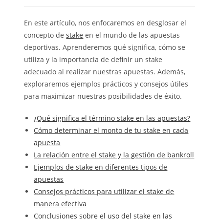
En este artículo, nos enfocaremos en desglosar el
concepto de
stake
en el mundo de las apuestas
deportivas. Aprenderemos qué significa, cómo se
utiliza y la importancia de definir un stake
adecuado al realizar nuestras apuestas. Además,
exploraremos ejemplos prácticos y consejos útiles
para maximizar nuestras posibilidades de éxito.
¿Qué significa el término stake en las apuestas?
Cómo determinar el monto de tu stake en cada
apuesta
La relación entre el stake y la gestión de bankroll
Ejemplos de stake en diferentes tipos de
apuestas
Consejos prácticos para utilizar el stake de
manera efectiva
Conclusiones sobre el uso del stake en las