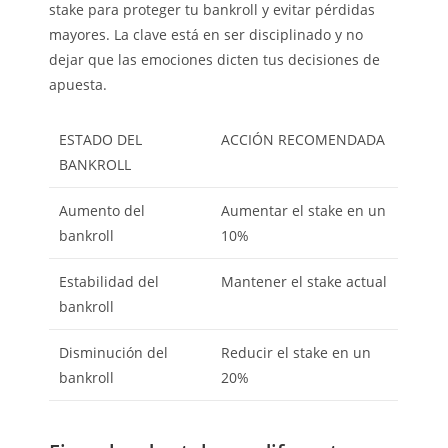
stake para proteger tu bankroll y evitar pérdidas
mayores. La clave está en ser disciplinado y no
dejar que las emociones dicten tus decisiones de
apuesta.
ESTADO DEL
ACCIÓN RECOMENDADA
BANKROLL
Aumento del
Aumentar el stake en un
bankroll
10%
Estabilidad del
Mantener el stake actual
bankroll
Disminución del
Reducir el stake en un
bankroll
20%