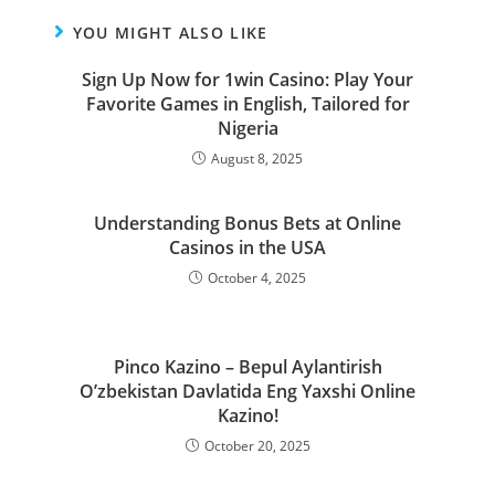
YOU MIGHT ALSO LIKE
Sign Up Now for 1win Casino: Play Your
Favorite Games in English, Tailored for
Nigeria
August 8, 2025
Understanding Bonus Bets at Online
Casinos in the USA
October 4, 2025
Pinco Kazino – Bepul Aylantirish
O’zbekistan Davlatida Eng Yaxshi Online
Kazino!
October 20, 2025