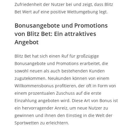
Zufriedenheit der Nutzer bei und zeigt, dass Blitz
Bet Wert auf eine positive Wettumgebung legt.
Bonusangebote und Promotions
von Blitz Bet: Ein attraktives
Angebot
Blitz Bet hat sich einen Ruf für großzügige
Bonusangebote und Promotions erarbeitet, die
sowohl neuen als auch bestehenden Kunden
zugutekommen. Neukunden können von einem
Willkommensbonus profitieren, der oft in Form von
einem prozentualen Zuschuss auf die erste
Einzahlung angeboten wird. Diese Art von Bonus ist
ein hervorragender Anreiz, um neue Nutzer zu
gewinnen und ihnen den Einstieg in die Welt der
Sportwetten zu erleichtern.