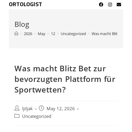
ORTOLOGIST
Blog
>
2026
>
May
>
12
>
Uncategorized
>
Was macht Blitz Bet zu
Was macht Blitz Bet zur
bevorzugten Plattform für
Sportwetten?
ljiljak
May 12, 2026
Uncategorized