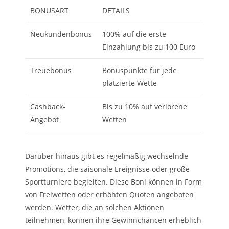
BONUSART
DETAILS
Neukundenbonus
100% auf die erste
Einzahlung bis zu 100 Euro
Treuebonus
Bonuspunkte für jede
platzierte Wette
Cashback-
Bis zu 10% auf verlorene
Angebot
Wetten
Darüber hinaus gibt es regelmäßig wechselnde
Promotions, die saisonale Ereignisse oder große
Sportturniere begleiten. Diese Boni können in Form
von Freiwetten oder erhöhten Quoten angeboten
werden. Wetter, die an solchen Aktionen
teilnehmen, können ihre Gewinnchancen erheblich