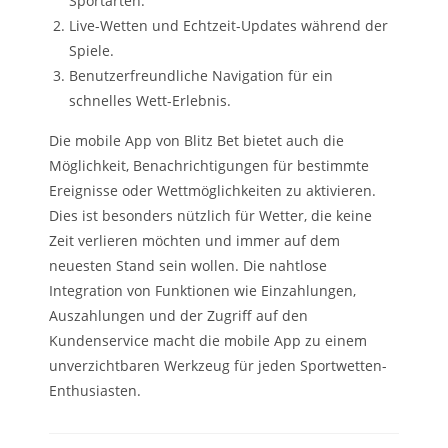
Sportarten.
Live-Wetten und Echtzeit-Updates während der
Spiele.
Benutzerfreundliche Navigation für ein
schnelles Wett-Erlebnis.
Die mobile App von Blitz Bet bietet auch die
Möglichkeit, Benachrichtigungen für bestimmte
Ereignisse oder Wettmöglichkeiten zu aktivieren.
Dies ist besonders nützlich für Wetter, die keine
Zeit verlieren möchten und immer auf dem
neuesten Stand sein wollen. Die nahtlose
Integration von Funktionen wie Einzahlungen,
Auszahlungen und der Zugriff auf den
Kundenservice macht die mobile App zu einem
unverzichtbaren Werkzeug für jeden Sportwetten-
Enthusiasten.