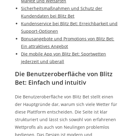
Märkte und Wettarten
Sicherheitsmaßnahmen und Schutz der
Kundendaten bei Blitz Bet
Kundenservice bei Blitz Bet: Erreichbarkeit und
Support-Optionen
Bonusangebote und Promotions von Blitz Bet:
Ein attraktives Angebot
Die mobile App von Blitz Bet: Sportwetten
jederzeit und überall
Die Benutzeroberfläche von Blitz
Bet: Einfach und intuitiv
Die Benutzeroberfläche von Blitz Bet stellt einen
der Hauptgründe dar, warum sich viele Wetter für
diese Plattform entscheiden. Die Seite ist klar
strukturiert und lässt sich sowohl von erfahrenen
Wettprofis als auch von Neulingen problemlos
bedienen. Das Design ist modern und