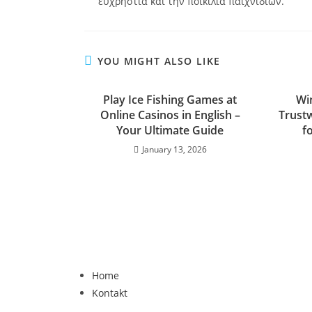
ευχρηστία και την ποικιλία παιχνιδιών.
YOU MIGHT ALSO LIKE
Play Ice Fishing Games at
Wi
Online Casinos in English –
Trust
Your Ultimate Guide
f
January 13, 2026
Home
Kontakt