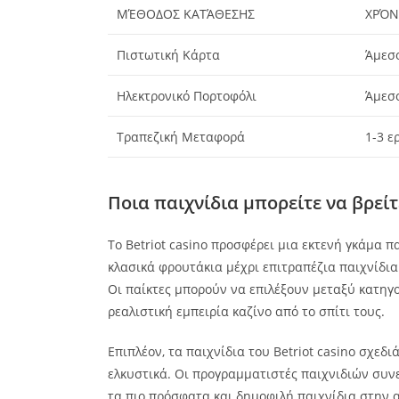
ΜΈΘΟΔΟΣ ΚΑΤΆΘΕΣΗΣ
ΧΡΌΝ
Πιστωτική Κάρτα
Άμεσ
Ηλεκτρονικό Πορτοφόλι
Άμεσ
Τραπεζική Μεταφορά
1-3 ε
Ποια παιχνίδια μπορείτε να βρείτ
Το Betriot casino προσφέρει μια εκτενή γκάμα 
κλασικά φρουτάκια μέχρι επιτραπέζια παιχνίδια 
Οι παίκτες μπορούν να επιλέξουν μεταξύ κατηγ
ρεαλιστική εμπειρία καζίνο από το σπίτι τους.
Επιπλέον, τα παιχνίδια του Betriot casino σχεδ
ελκυστικά. Οι προγραμματιστές παιχνιδιών συνε
τα πιο πρόσφατα και δημοφιλή παιχνίδια στην α