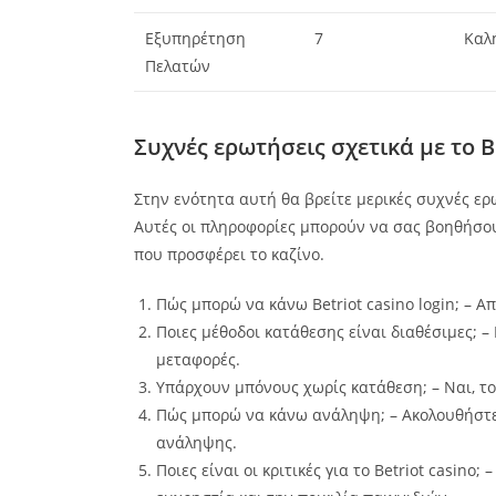
Εξυπηρέτηση
7
Καλ
Πελατών
Συχνές ερωτήσεις σχετικά με το B
Στην ενότητα αυτή θα βρείτε μερικές συχνές ερω
Αυτές οι πληροφορίες μπορούν να σας βοηθήσου
που προσφέρει το καζίνο.
Πώς μπορώ να κάνω Betriot casino login; – Απ
Ποιες μέθοδοι κατάθεσης είναι διαθέσιμες; –
μεταφορές.
Υπάρχουν μπόνους χωρίς κατάθεση; – Ναι, το
Πώς μπορώ να κάνω ανάληψη; – Ακολουθήστε 
ανάληψης.
Ποιες είναι οι κριτικές για το Betriot casino;