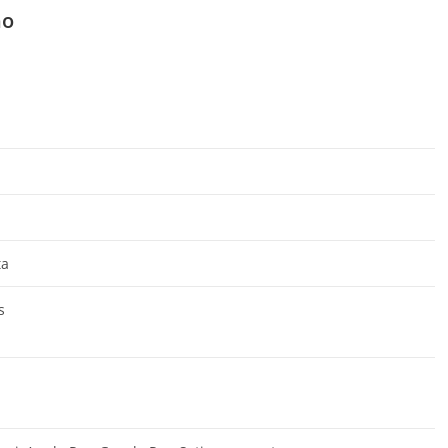
no
ta
s