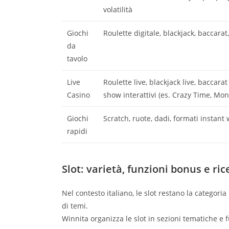
volatilità
Giochi
Roulette digitale, blackjack, baccarat
da
tavolo
Live
Roulette live, blackjack live, baccarat
Casino
show interattivi (es. Crazy Time, Mon
Giochi
Scratch, ruote, dadi, formati instant
rapidi
Slot: varietà, funzioni bonus e ric
Nel contesto italiano, le slot restano la categor
di temi.
Winnita organizza le slot in sezioni tematiche e f