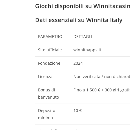
Giochi disponibili su Winnitacasi
Dati essenziali su Winnita Italy
PARAMETRO
DETTAGLI
Sito ufficiale
winnitaapps.it
Fondazione
2024
Licenza
Non verificata / non dichiara
Bonus di
Fino a 1.500 € + 300 giri grati
benvenuto
Deposito
10 €
minimo