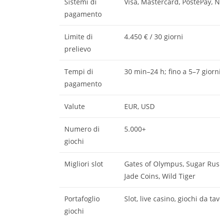
Sistemi di
Visa, Mastercard, PostePay, N
pagamento
Limite di
4.450 € / 30 giorni
prelievo
Tempi di
30 min–24 h; fino a 5–7 giorn
pagamento
Valute
EUR, USD
Numero di
5.000+
giochi
Migliori slot
Gates of Olympus, Sugar Rush
Jade Coins, Wild Tiger
Portafoglio
Slot, live casino, giochi da t
giochi