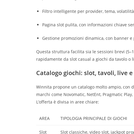
Filtro intelligente per provider, tema, volatili
Pagina slot pulita, con informazioni chiave semp
Gestione promozioni dinamica, con banner e p
Questa struttura facilita sia le sessioni brevi (
rapidamente da slot casual a giochi da tavolo o l
Catalogo giochi: slot, tavoli, live e
Winnita propone un catalogo molto ampio, con dive
marchi come Novomatic, NetEnt, Pragmatic Play, 
L’offerta è divisa in aree chiare:
AREA
TIPOLOGIA PRINCIPALE DI GIOCHI
Slot
Slot classiche, video slot, jackpot pro