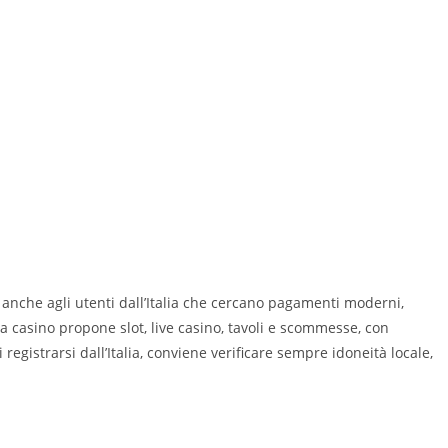
 anche agli utenti dall’Italia che cercano pagamenti moderni,
ta casino propone slot, live casino, tavoli e scommesse, con
 registrarsi dall’Italia, conviene verificare sempre idoneità locale,