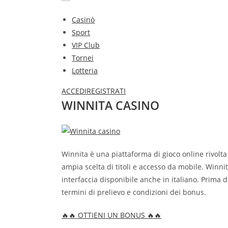
Casinò
Sport
VIP Club
Tornei
Lotteria
ACCEDI
REGISTRATI
WINNITA CASINO
Winnita è una piattaforma di gioco online rivolta
ampia scelta di titoli e accesso da mobile. Winni
interfaccia disponibile anche in italiano. Prima di
termini di prelievo e condizioni dei bonus.
🔥🔥 OTTIENI UN BONUS 🔥🔥