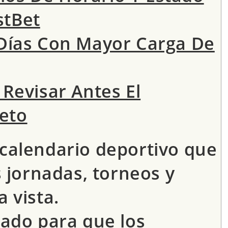
stBet
 Días Con Mayor Carga De
 Revisar Antes El
eto
calendario deportivo
que
s jornadas, torneos y
 vista.
sado para que los