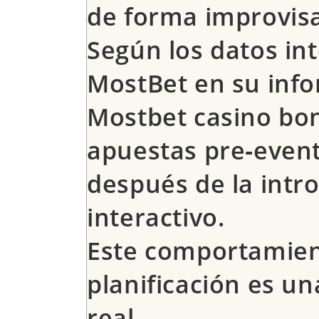
de forma improvis
Según los datos in
MostBet en su info
Mostbet casino bo
apuestas pre‑even
después de la intr
interactivo.
Este comportamien
planificación es un
real.