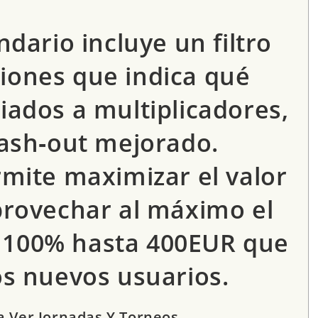
ndario incluye un filtro
iones
que indica qué
iados a multiplicadores,
cash‑out mejorado.
rmite maximizar el valor
provechar al máximo el
 100% hasta 400EUR que
os nuevos usuarios.
a Ver Jornadas Y Torneos