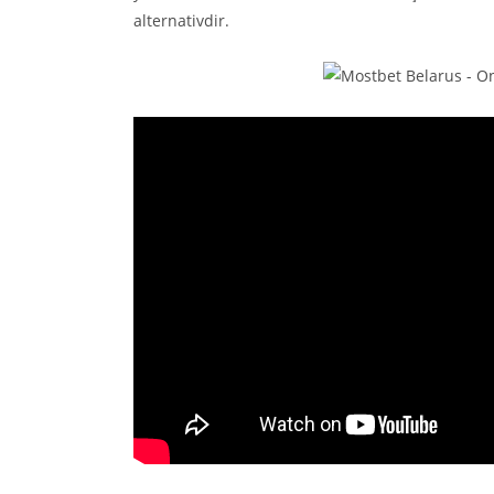
alternativdir.