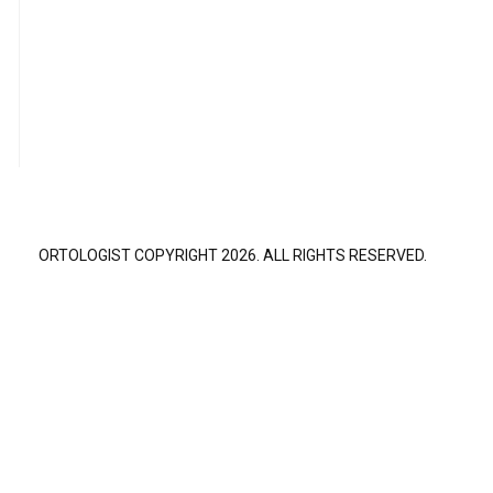
ORTOLOGIST COPYRIGHT 2026. ALL RIGHTS RESERVED.