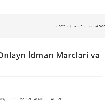
>
2026
>
June
>
5
>
mostbet5066
Onlayn İdman Mərcləri və