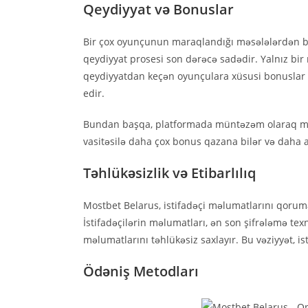
Qeydiyyat və Bonuslar
Bir çox oyunçunun maraqlandığı məsələlərdən bir
qeydiyyat prosesi son dərəcə sadədir. Yalnız bir 
qeydiyyatdan keçən oyunçulara xüsusi bonuslar 
edir.
Bundan başqa, platformada müntəzəm olaraq müxt
vasitəsilə daha çox bonus qazana bilər və daha az
Təhlükəsizlik və Etibarlılıq
Mostbet Belarus, istifadəçi məlumatlarını qoruma
İstifadəçilərin məlumatları, ən son şifrələmə tex
məlumatlarını təhlükəsiz saxlayır. Bu vəziyyət, is
Ödəniş Metodları