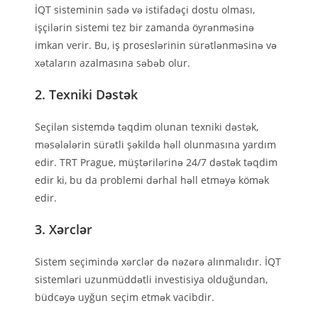
İQT sisteminin sadə və istifadəçi dostu olması,
işçilərin sistemi tez bir zamanda öyrənməsinə
imkan verir. Bu, iş proseslərinin sürətlənməsinə və
xətaların azalmasına səbəb olur.
2. Texniki Dəstək
Seçilən sistemdə təqdim olunan texniki dəstək,
məsələlərin sürətli şəkildə həll olunmasına yardım
edir. TRT Prague, müştərilərinə 24/7 dəstək təqdim
edir ki, bu da problemi dərhal həll etməyə kömək
edir.
3. Xərclər
Sistem seçimində xərclər də nəzərə alınmalıdır. İQT
sistemləri uzunmüddətli investisiya olduğundan,
büdcəyə uyğun seçim etmək vacibdir.