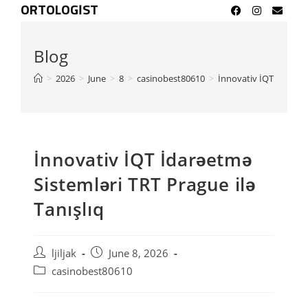
ORTOLOGIST
Blog
>
2026
>
June
>
8
>
casinobest80610
>
İnnovativ İQT İdarəetm
İnnovativ İQT İdarəetmə
Sistemləri TRT Prague ilə
Tanışlıq
ljiljak
June 8, 2026
casinobest80610