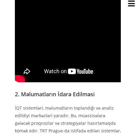
2. Məlumatların İdarə Edilməsi
İQT sistemləri, məlumatların toplandığı və analiz
edildiyi mərkəzləri yaradır. Bu, müəssisələrə
gələcək proqnozlar və strategiyalar hazırlamaqda
kömək edir. TRT Prague-da istifadə edilən sistemlər,