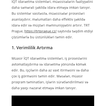
İQT idarəetmə sistemləri, müəssisələrin fəaliyyətini
daha səmərəli şəkildə idarə etməyə imkan tanıyır.
Bu sistemlər vasitəsilə, müəssisələr prosesləri
asanlaşdırır, məlumatları daha effektiv şəkildə
idarə edir və müştəri məmnuniyyətini artırır. TRT
Prague,
https://trtprague.cz/
saytında təqdim etdiyi
çözümlərlə bu üstünlükləri təmin edir.
1. Verimlilik Artırma
Müasir İQT idarəetmə sistemləri, iş proseslərini
avtomatlaşdırma və idarəetmə yönündə kömək
edir. Bu, işçilərin daha az vaxt itirməsini və daha
çox iş görməsini təmin edir. Məsələn, müasir
proqram təminatları, işlərin sürətləndirilməsi və
daha yaxşı nəzarət etməyə imkan tanıyır.