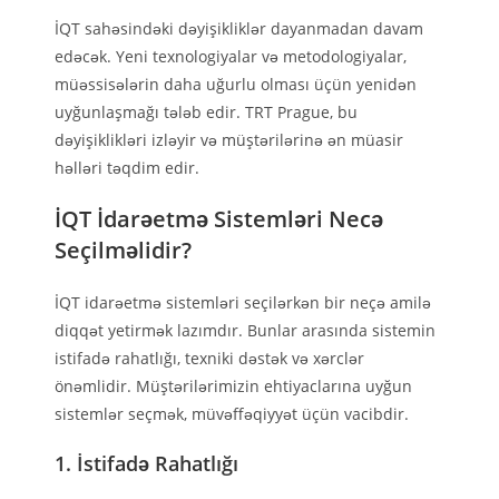
İQT sahəsindəki dəyişikliklər dayanmadan davam
edəcək. Yeni texnologiyalar və metodologiyalar,
müəssisələrin daha uğurlu olması üçün yenidən
uyğunlaşmağı tələb edir. TRT Prague, bu
dəyişiklikləri izləyir və müştərilərinə ən müasir
həlləri təqdim edir.
İQT İdarəetmə Sistemləri Necə
Seçilməlidir?
İQT idarəetmə sistemləri seçilərkən bir neçə amilə
diqqət yetirmək lazımdır. Bunlar arasında sistemin
istifadə rahatlığı, texniki dəstək və xərclər
önəmlidir. Müştərilərimizin ehtiyaclarına uyğun
sistemlər seçmək, müvəffəqiyyət üçün vacibdir.
1. İstifadə Rahatlığı