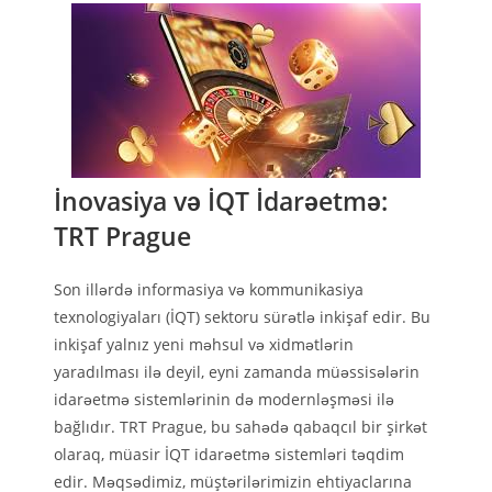
İnovasiya və İQT İdarəetmə:
TRT Prague
Son illərdə informasiya və kommunikasiya
texnologiyaları (İQT) sektoru sürətlə inkişaf edir. Bu
inkişaf yalnız yeni məhsul və xidmətlərin
yaradılması ilə deyil, eyni zamanda müəssisələrin
idarəetmə sistemlərinin də modernləşməsi ilə
bağlıdır. TRT Prague, bu sahədə qabaqcıl bir şirkət
olaraq, müasir İQT idarəetmə sistemləri təqdim
edir. Məqsədimiz, müştərilərimizin ehtiyaclarına