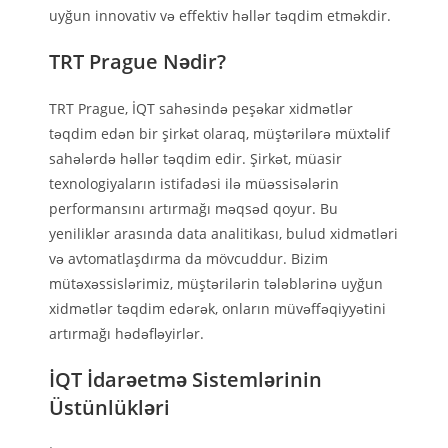
uyğun innovativ və effektiv həllər təqdim etməkdir.
TRT Prague Nədir?
TRT Prague, İQT sahəsində peşəkar xidmətlər
təqdim edən bir şirkət olaraq, müştərilərə müxtəlif
sahələrdə həllər təqdim edir. Şirkət, müasir
texnologiyaların istifadəsi ilə müəssisələrin
performansını artırmağı məqsəd qoyur. Bu
yeniliklər arasında data analitikası, bulud xidmətləri
və avtomatlaşdırma da mövcuddur. Bizim
mütəxəssislərimiz, müştərilərin tələblərinə uyğun
xidmətlər təqdim edərək, onların müvəffəqiyyətini
artırmağı hədəfləyirlər.
İQT İdarəetmə Sistemlərinin
Üstünlükləri