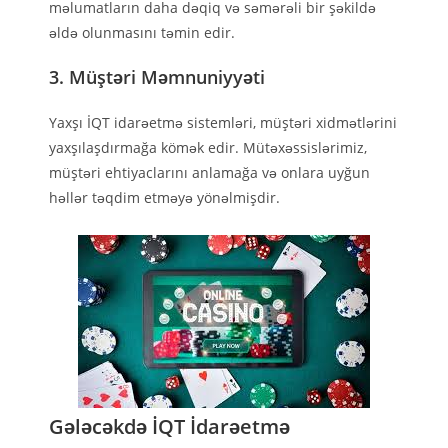
məlumatların daha dəqiq və səmərəli bir şəkildə
əldə olunmasını təmin edir.
3. Müştəri Məmnuniyyəti
Yaxşı İQT idarəetmə sistemləri, müştəri xidmətlərini
yaxşılaşdırmağa kömək edir. Mütəxəssislərimiz,
müştəri ehtiyaclarını anlamağa və onlara uyğun
həllər təqdim etməyə yönəlmişdir.
Gələcəkdə İQT İdarəetmə