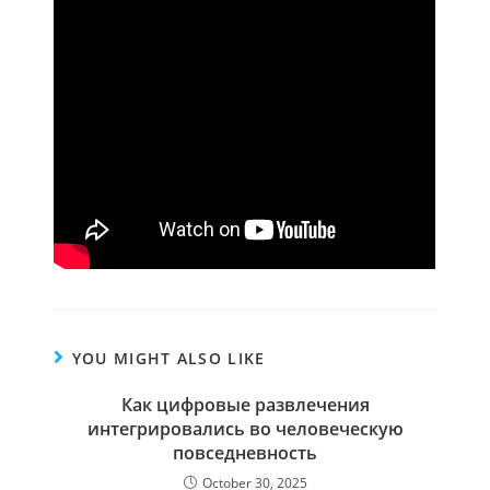
YOU MIGHT ALSO LIKE
Как цифровые развлечения
интегрировались во человеческую
повседневность
October 30, 2025