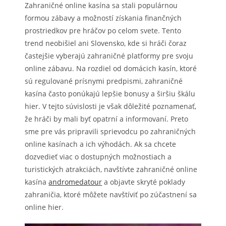
Zahraničné online kasína sa stali populárnou
formou zábavy a možností získania finančných
prostriedkov pre hráčov po celom svete. Tento
trend neobišiel ani Slovensko, kde si hráči čoraz
častejšie vyberajú zahraničné platformy pre svoju
online zábavu. Na rozdiel od domácich kasín, ktoré
sú regulované prísnymi predpismi, zahraničné
kasína často ponúkajú lepšie bonusy a širšiu škálu
hier. V tejto súvislosti je však dôležité poznamenať,
že hráči by mali byť opatrní a informovaní. Preto
sme pre vás pripravili sprievodcu po zahraničných
online kasínach a ich výhodách. Ak sa chcete
dozvedieť viac o dostupných možnostiach a
turistických atrakciách, navštívte zahraničné online
kasína
andromedatour
a objavte skryté poklady
zahraničia, ktoré môžete navštíviť po zúčastnení sa
online hier.