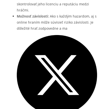
skontrolovať jeho licenciu a reputáciu medzi
hráčmi.
Možnosť závislosti:
Ako s každým hazardom, aj s
online hraním môže súvisieť riziko závislosti. Je
dôležité hrať zodpovedne a ma