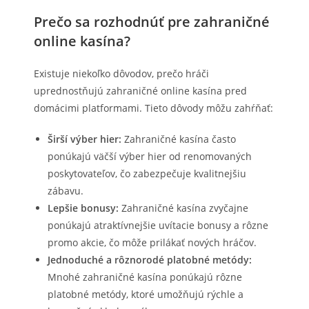
Prečo sa rozhodnúť pre zahraničné
online kasína?
Existuje niekoľko dôvodov, prečo hráči
uprednostňujú zahraničné online kasína pred
domácimi platformami. Tieto dôvody môžu zahŕňať:
Širší výber hier:
Zahraničné kasína často
ponúkajú väčší výber hier od renomovaných
poskytovateľov, čo zabezpečuje kvalitnejšiu
zábavu.
Lepšie bonusy:
Zahraničné kasína zvyčajne
ponúkajú atraktívnejšie uvítacie bonusy a rôzne
promo akcie, čo môže prilákať nových hráčov.
Jednoduché a rôznorodé platobné metódy:
Mnohé zahraničné kasína ponúkajú rôzne
platobné metódy, ktoré umožňujú rýchle a