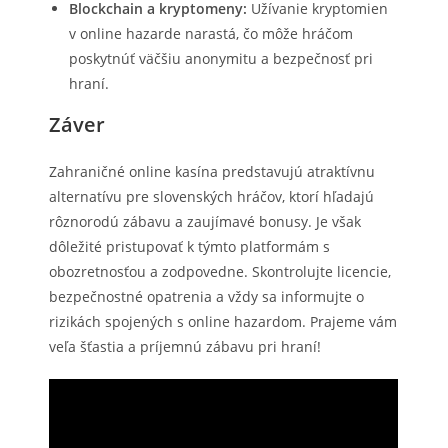
Blockchain a kryptomeny:
Užívanie kryptomien
v online hazarde narastá, čo môže hráčom
poskytnúť väčšiu anonymitu a bezpečnosť pri
hraní.
Záver
Zahraničné online kasína predstavujú atraktívnu
alternatívu pre slovenských hráčov, ktorí hľadajú
rôznorodú zábavu a zaujímavé bonusy. Je však
dôležité pristupovať k týmto platformám s
obozretnosťou a zodpovedne. Skontrolujte licencie,
bezpečnostné opatrenia a vždy sa informujte o
rizikách spojených s online hazardom. Prajeme vám
veľa šťastia a príjemnú zábavu pri hraní!