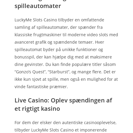
spilleautomater
LuckyMe Slots Casino tilbyder en omfattende
samling af spilleautomater, der spænder fra
klassiske frugtmaskiner til moderne video slots med
avanceret grafik og spændende temaer. Hver
spilleautomat byder på unikke funktioner og
bonusspil, der kan hjælpe dig med at maksimere
dine gevinster. Du kan finde populære titler såsom
“Gonzo’s Quest”, “Starburst”, og mange flere. Det er
ikke kun sjovt at spille, men også en mulighed for at
vinde fantastiske præmier.
Live Casino: Oplev spændingen af
et rigtigt kasino
For dem der elsker den autentiske casinooplevelse,
tilbyder LuckyMe Slots Casino et imponerende