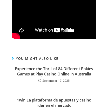
YOU MIGHT ALSO LIKE
Experience the Thrill of 84 Different Pokies
Games at Play Casino Online in Australia
September 17, 2025
1win La plataforma de apuestas y casino
líder en el mercado