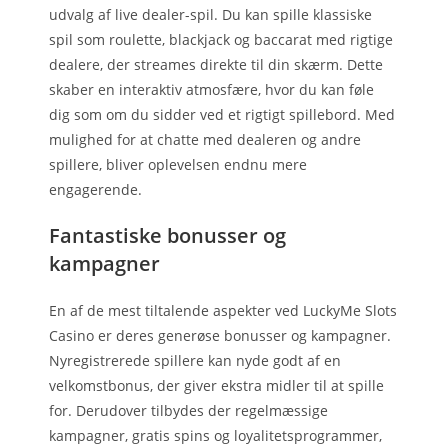
udvalg af live dealer-spil. Du kan spille klassiske
spil som roulette, blackjack og baccarat med rigtige
dealere, der streames direkte til din skærm. Dette
skaber en interaktiv atmosfære, hvor du kan føle
dig som om du sidder ved et rigtigt spillebord. Med
mulighed for at chatte med dealeren og andre
spillere, bliver oplevelsen endnu mere
engagerende.
Fantastiske bonusser og
kampagner
En af de mest tiltalende aspekter ved LuckyMe Slots
Casino er deres generøse bonusser og kampagner.
Nyregistrerede spillere kan nyde godt af en
velkomstbonus, der giver ekstra midler til at spille
for. Derudover tilbydes der regelmæssige
kampagner, gratis spins og loyalitetsprogrammer,