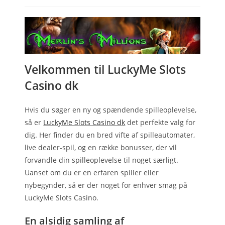
Velkommen til LuckyMe Slots
Casino dk
Hvis du søger en ny og spændende spilleoplevelse,
så er
LuckyMe Slots Casino dk
det perfekte valg for
dig. Her finder du en bred vifte af spilleautomater,
live dealer-spil, og en række bonusser, der vil
forvandle din spilleoplevelse til noget særligt.
Uanset om du er en erfaren spiller eller
nybegynder, så er der noget for enhver smag på
LuckyMe Slots Casino.
En alsidig samling af