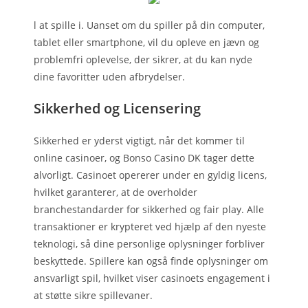
l at spille i. Uanset om du spiller på din computer,
tablet eller smartphone, vil du opleve en jævn og
problemfri oplevelse, der sikrer, at du kan nyde
dine favoritter uden afbrydelser.
Sikkerhed og Licensering
Sikkerhed er yderst vigtigt, når det kommer til
online casinoer, og Bonso Casino DK tager dette
alvorligt. Casinoet opererer under en gyldig licens,
hvilket garanterer, at de overholder
branchestandarder for sikkerhed og fair play. Alle
transaktioner er krypteret ved hjælp af den nyeste
teknologi, så dine personlige oplysninger forbliver
beskyttede. Spillere kan også finde oplysninger om
ansvarligt spil, hvilket viser casinoets engagement i
at støtte sikre spillevaner.