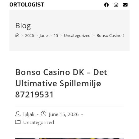
ORTOLOGIST
Blog
>
2026
>
June
>
15
>
Uncategorized
>
Bonso Casino DK – Det 
Bonso Casino DK – Det
Ultimative Spillemiljø
87219531
ljiljak
June 15, 2026
Uncategorized