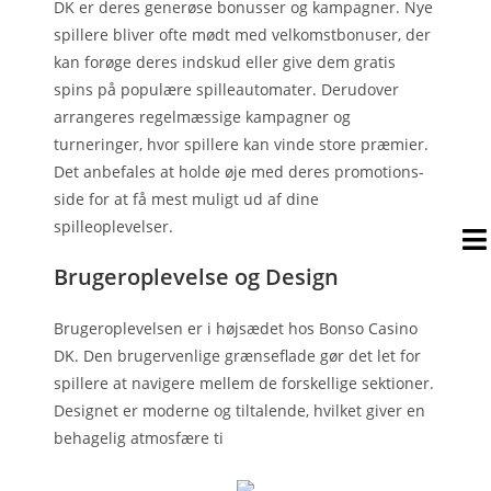
DK er deres generøse bonusser og kampagner. Nye
spillere bliver ofte mødt med velkomstbonuser, der
kan forøge deres indskud eller give dem gratis
spins på populære spilleautomater. Derudover
arrangeres regelmæssige kampagner og
turneringer, hvor spillere kan vinde store præmier.
Det anbefales at holde øje med deres promotions-
side for at få mest muligt ud af dine
spilleoplevelser.
Brugeroplevelse og Design
Brugeroplevelsen er i højsædet hos Bonso Casino
DK. Den brugervenlige grænseflade gør det let for
spillere at navigere mellem de forskellige sektioner.
Designet er moderne og tiltalende, hvilket giver en
behagelig atmosfære ti