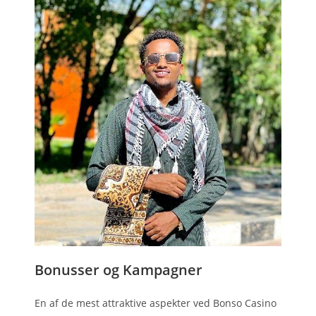
Bonusser og Kampagner
En af de mest attraktive aspekter ved Bonso Casino