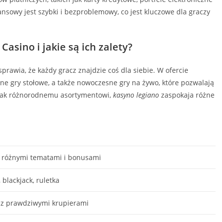
ansowy jest szybki i bezproblemowy, co jest kluczowe dla graczy
Casino i jakie są ich zalety?
sprawia, że każdy gracz znajdzie coś dla siebie. W ofercie
zne gry stołowe, a także nowoczesne gry na żywo, które pozwalają
i tak różnorodnemu asortymentowi,
kasyno legiano
zaspokaja różne
 różnymi tematami i bonusami
 blackjack, ruletka
 z prawdziwymi krupierami