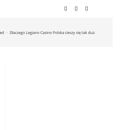
zed
>
Dlaczego Legiano Casino Polska cieszy się tak dużą popularnością