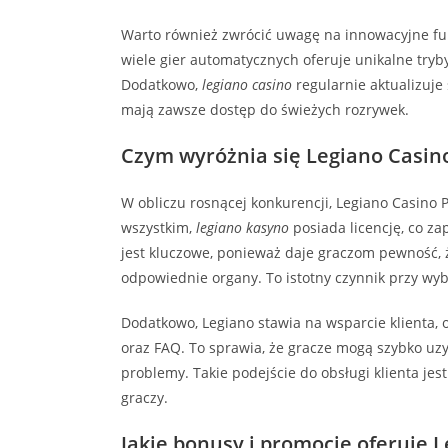
Warto również zwrócić uwagę na innowacyjne fun
wiele gier automatycznych oferuje unikalne try
Dodatkowo,
legiano casino
regularnie aktualizuje
mają zawsze dostęp do świeżych rozrywek.
Czym wyróżnia się Legiano Casin
W obliczu rosnącej konkurencji, Legiano Casino 
wszystkim,
legiano kasyno
posiada licencję, co z
jest kluczowe, ponieważ daje graczom pewność, 
odpowiednie organy. To istotny czynnik przy wyb
Dodatkowo, Legiano stawia na wsparcie klienta, 
oraz FAQ. To sprawia, że gracze mogą szybko uz
problemy. Takie podejście do obsługi klienta jes
graczy.
Jakie bonusy i promocje oferuje 