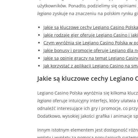
użytkowników. Ponadto, podzielimy się opiniami g
legiano
zyskuje na znaczeniu na polskim rynku gi
Jakie są kluczowe cechy Legiano Casino Polska
Jakie rodzaje gier oferuje Legiano Casino i jaki
Czym wyróżnia się Legiano Casino Polska w p
Jakie bonusy i promocje oferuje Legiano dla 
Jakie są opinie graczy na temat Legiano Casino
Jak korzystać z aplikacji Legiano Casino na s
Jakie są kluczowe cechy Legiano C
Legiano Casino Polska wyróżnia się kilkoma kluc
legiano
oferuje intuicyjny interfejs, który ułatw
odnaleźć interesujące ich gry i promocje, co pr
Dodatkowo, wysokiej jakości grafika i animacje sp
Innym istotnym elementem jest dostępność róż
wpłaty i wypłaty za pomocą popularnych systemów