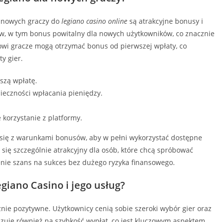
h nowych graczy do
legiano casino online
są atrakcyjne bonusy i
w, w tym bonus powitalny dla nowych użytkowników, co znacznie
owi gracze mogą otrzymać bonus od pierwszej wpłaty, co
y gier.
szą wpłatę.
ieczności wpłacania pieniędzy.
.
 korzystanie z platformy.
się z warunkami bonusów, aby w pełni wykorzystać dostępne
 się szczególnie atrakcyjny dla osób, które chcą spróbować
enie szans na sukces bez dużego ryzyka finansowego.
egiano Casino i jego usług?
nie pozytywne. Użytkownicy cenią sobie szeroki wybór gier oraz
kazuje również na szybkość wypłat, co jest kluczowym aspektem