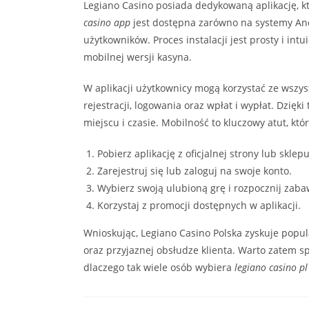
Legiano Casino posiada dedykowaną aplikację, k
casino app
jest dostępna zarówno na systemy Andr
użytkowników. Proces instalacji jest prosty i int
mobilnej wersji kasyna.
W aplikacji użytkownicy mogą korzystać ze wszys
rejestracji, logowania oraz wpłat i wypłat. Dzi
miejscu i czasie. Mobilność to kluczowy atut, kt
Pobierz aplikację z oficjalnej strony lub sklepu
Zarejestruj się lub zaloguj na swoje konto.
Wybierz swoją ulubioną grę i rozpocznij zaba
Korzystaj z promocji dostępnych w aplikacji.
Wnioskując, Legiano Casino Polska zyskuje popul
oraz przyjaznej obsłudze klienta. Warto zatem sp
dlaczego tak wiele osób wybiera
legiano casino pl