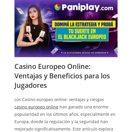
Casino Europeo Online:
Ventajas y Beneficios para los
Jugadores
Los Casino europeo online: ventajas y riesgos
casino europeo online
han ganado una enorme
popularidad en los últimos años, especialmente en
Europa, donde la regulación y la seguridad han
mejorado significativamente. Este artículo explora