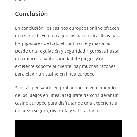
Conclusión
En conclusión, los casinos europeos online ofrecen
una serie de ventajas que los hacen atractivos para
los jugadores de todo el continente y más allá.
Desde una regulación y seguridad rigurosas hasta
una impresionante variedad de juegos y un
excelente soporte al cliente, hay muchas razones
para elegir un casino en línea europeo.
Si estás pensando en probar suerte en el mundo
de los juegos en línea, asegúrate de considerar un
casino europeo para disfrutar de una experiencia
de juego segura, divertida y satisfactoria.