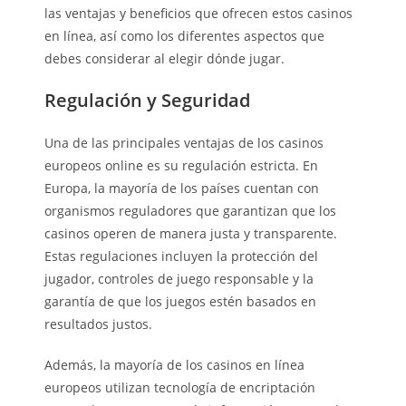
las ventajas y beneficios que ofrecen estos casinos
en línea, así como los diferentes aspectos que
debes considerar al elegir dónde jugar.
Regulación y Seguridad
Una de las principales ventajas de los casinos
europeos online es su regulación estricta. En
Europa, la mayoría de los países cuentan con
organismos reguladores que garantizan que los
casinos operen de manera justa y transparente.
Estas regulaciones incluyen la protección del
jugador, controles de juego responsable y la
garantía de que los juegos estén basados en
resultados justos.
Además, la mayoría de los casinos en línea
europeos utilizan tecnología de encriptación