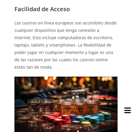
Facilidad de Acceso
Los casinos en línea europeos son accesibles desde
cualquier dispositivo que tenga conexión a
Internet. Esto incluye computadoras de escritorio,
laptops, tablets y smartphones. La flexibilidad de
poder jugar en cualquier momento y lugar es una
de las razones por las cuales los casinos online
están tan de moda.