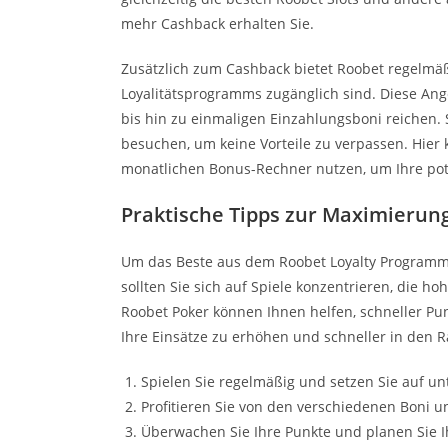
mehr Cashback erhalten Sie.
Zusätzlich zum Cashback bietet Roobet regelmäß
Loyalitätsprogramms zugänglich sind. Diese Ang
bis hin zu einmaligen Einzahlungsboni reichen. 
besuchen, um keine Vorteile zu verpassen. Hie
monatlichen Bonus-Rechner nutzen, um Ihre po
Praktische Tipps zur Maximierung
Um das Beste aus dem Roobet Loyalty Programm h
sollten Sie sich auf Spiele konzentrieren, die 
Roobet Poker können Ihnen helfen, schneller P
Ihre Einsätze zu erhöhen und schneller in den 
Spielen Sie regelmäßig und setzen Sie auf unt
Profitieren Sie von den verschiedenen Boni 
Überwachen Sie Ihre Punkte und planen Sie I