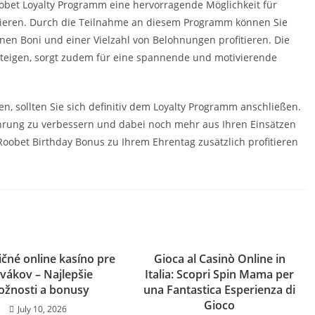
obet Loyalty Programm eine hervorragende Möglichkeit für
isieren. Durch die Teilnahme an diesem Programm können Sie
nen Boni und einer Vielzahl von Belohnungen profitieren. Die
steigen, sorgt zudem für eine spannende und motivierende
en, sollten Sie sich definitiv dem Loyalty Programm anschließen.
rfahrung zu verbessern und dabei noch mehr aus Ihren Einsätzen
obet Birthday Bonus zu Ihrem Ehrentag zusätzlich profitieren
čné online kasíno pre
Gioca al Casinò Online in
vákov – Najlepšie
Italia: Scopri Spin Mama per
žnosti a bonusy
una Fantastica Esperienza di
Gioco
July 10, 2026