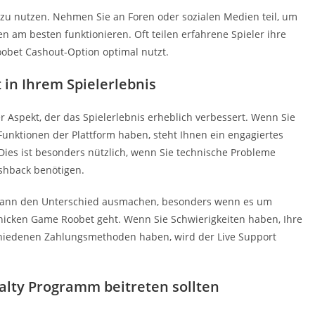
 zu nutzen. Nehmen Sie an Foren oder sozialen Medien teil, um
n am besten funktionieren. Oft teilen erfahrene Spieler ihre
obet Cashout-Option optimal nutzt.
 in Ihrem Spielerlebnis
er Aspekt, der das Spielerlebnis erheblich verbessert. Wenn Sie
nktionen der Plattform haben, steht Ihnen ein engagiertes
 Dies ist besonders nützlich, wenn Sie technische Probleme
shback benötigen.
e kann den Unterschied ausmachen, besonders wenn es um
Chicken Game Roobet geht. Wenn Sie Schwierigkeiten haben, Ihre
hiedenen Zahlungsmethoden haben, wird der Live Support
alty Programm beitreten sollten