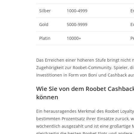
Silber
1000-4999
E
Gold
5000-9999
E
Platin
10000+
P
Das Erreichen einer höheren Stufe bringt nicht
Zugehörigkeit zur Roobet-Community. Spieler, die
Investitionen in Form von Boni und Cashback au
Wie Sie von dem Roobet Cashbac
können
Ein herausragendes Merkmal des Roobet Loyalty
bestimmten Prozentsatz ihrer Einsätze zurück, 
wöchentlich ausgezahlt und ist eine großartige 
gleichzeitig die besten Roobet Slots und andere 