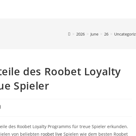
>
2026
>
June
>
26
>
Uncategori
teile des Roobet Loyalty
e Spieler
d
rteile des Roobet Loyalty Programms für treue Spieler erkunden.
pielen von beliebten
roobet live
Spielen wie dem besten Roobet