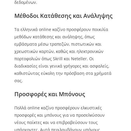
δεδομένων.
Μέθοδοι Κατάθεσης και Ανάληψης
Τα ελληνικά online καζίνο προσφέρουν ποικιλία
μεθόδων κατάθεσης και ανάληψης, όπως
εμβάσματα μέσω τραπεζών, πιστωτικών και
χρεωστικών καρτών, καθώς και ηλεκτρονικών
πορτοφολιών όπως Skrill και Neteller. Οι
διαδικασίες είναι γενικά γρήγορες και ασφαλείς,
καθιστώντας εύκολη την πρόσβαση στα χρήματά
σας.
Προσφορές και Μπόνους
Πολλά online καζίνο προσφέρουν ελκυστικές
προσφορές και μπόνους για να προσελκύσουν
νέους παίκτες και να επιβραβεύσουν τους
υπάρχοντες. Αυτά περιλαμβάνουν μπόνους