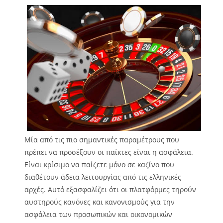
Μία από τις πιο σημαντικές παραμέτρους που
πρέπει να προσέξουν οι παίκτες είναι η ασφάλεια.
Είναι κρίσιμο να παίζετε μόνο σε καζίνο που
διαθέτουν άδεια λειτουργίας από τις ελληνικές
αρχές. Αυτό εξασφαλίζει ότι οι πλατφόρμες τηρούν
αυστηρούς κανόνες και κανονισμούς για την
ασφάλεια των προσωπικών και οικονομικών