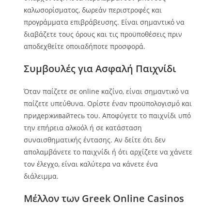
καλωσορίσματος, δωρεάν περιστροφές και
προγράμματα επιβράβευσης. Είναι σημαντικό να
διαβάζετε τους όρους και τις προϋποθέσεις πριν
αποδεχθείτε οποιαδήποτε προσφορά.
Συμβουλές για Ασφαλή Παιχνίδι
Όταν παίζετε σε online καζίνο, είναι σημαντικό να
παίζετε υπεύθυνα. Ορίστε έναν προϋπολογισμό και
придерживайтесь του. Αποφύγετε το παιχνίδι υπό
την επήρεια αλκοόλ ή σε κατάσταση
συναισθηματικής έντασης. Αν δείτε ότι δεν
απολαμβάνετε το παιχνίδι ή ότι αρχίζετε να χάνετε
τον έλεγχο, είναι καλύτερα να κάνετε ένα
διάλειμμα.
Μέλλον των Greek Online Casinos