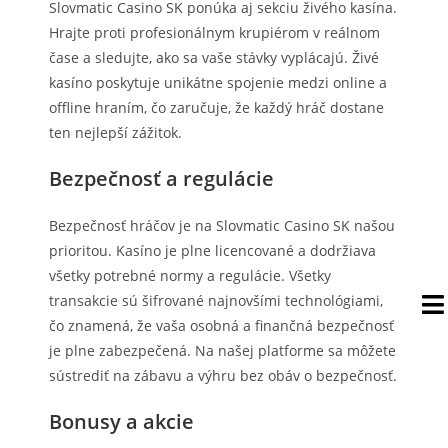
Slovmatic Casino SK ponúka aj sekciu živého kasína.
Hrajte proti profesionálnym krupiérom v reálnom
čase a sledujte, ako sa vaše stávky vyplácajú. Živé
kasíno poskytuje unikátne spojenie medzi online a
offline hraním, čo zaručuje, že každý hráč dostane
ten nejlepší zážitok.
Bezpečnosť a regulácie
Bezpečnosť hráčov je na Slovmatic Casino SK našou
prioritou. Kasíno je plne licencované a dodržiava
všetky potrebné normy a regulácie. Všetky
transakcie sú šifrované najnovšími technológiami,
čo znamená, že vaša osobná a finančná bezpečnosť
je plne zabezpečená. Na našej platforme sa môžete
sústrediť na zábavu a výhru bez obáv o bezpečnosť.
Bonusy a akcie