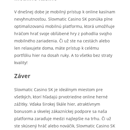
V dnešnej dobe je mobilný prístup k online kasínam
nevyhnutnosťou. Slovmatic Casino SK ponúka plne
optimalizovanú mobilnú platformu, ktorá umožňuje
hráčom hrať svoje obľúbené hry z pohodlia svojho
mobilného zariadenia. Či už ste na cestách alebo
len relaxujete doma, máte prístup k celému
portfóliu hier na dosah ruky. A to všetko bez straty
kvality!
Záver
Slovmatic Casino SK je ideálnym miestom pre
všetkých, ktorí hľadajú prvotriedne online herné
zážitky. Vďaka širokej škále hier, atraktívnym
bonusom a skvelej zákazníckej podpore sa naša
platforma zaraďuje medzi najlepšie na trhu. Či už
ste skúsený hráč alebo nováčik, Slovmatic Casino SK