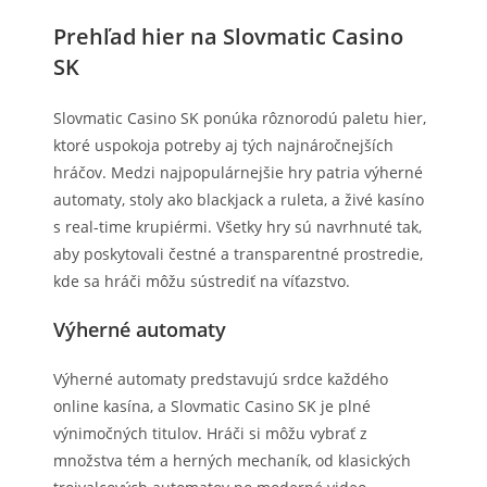
Prehľad hier na Slovmatic Casino
SK
Slovmatic Casino SK ponúka rôznorodú paletu hier,
ktoré uspokoja potreby aj tých najnáročnejších
hráčov. Medzi najpopulárnejšie hry patria výherné
automaty, stoly ako blackjack a ruleta, a živé kasíno
s real-time krupiérmi. Všetky hry sú navrhnuté tak,
aby poskytovali čestné a transparentné prostredie,
kde sa hráči môžu sústrediť na víťazstvo.
Výherné automaty
Výherné automaty predstavujú srdce každého
online kasína, a Slovmatic Casino SK je plné
výnimočných titulov. Hráči si môžu vybrať z
množstva tém a herných mechaník, od klasických