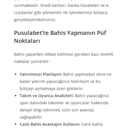
sunmaktadır. Kredi kartları, banka havaleleri ve e-
cüzdanlar gibi yöntemler ile işlemlerinizi kolayca
gerçekleştirebilirsiniz.
Pusulabet’te Bahis Yapmanın Püf
Noktaları
Bahis yaparken dikkat edilmesi gereken bazı önemli
noktalar şunlardır:
Yatırımınızı Planlayın:
Bahis yapmadan önce ne
kadar yatırım yapacağınızı belirleyin ve bu
bütçeyi aşmamaya özen gösterin.
Takım ve Oyuncu Analizleri:
Bahis yapacağınız
spor dalındaki takımlar ve oyuncular hakkında
detaylı bilgi edinmek, sizin için avantaj
sağlayabilir.
Canlı Bahis Avantajını Kullanın:
Canlı bahis