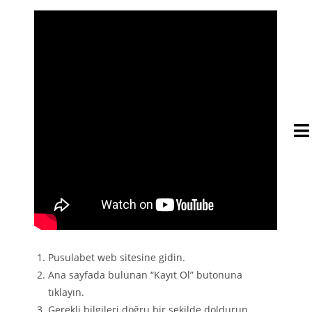
Pusulabet web sitesine gidin.
Ana sayfada bulunan “Kayıt Ol” butonuna
tıklayın.
Gerekli bilgileri doğru bir şekilde doldurun.