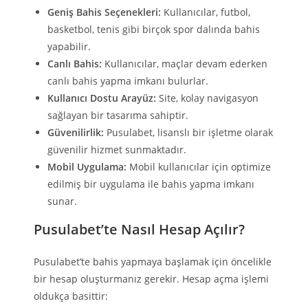
Geniş Bahis Seçenekleri:
Kullanıcılar, futbol,
basketbol, tenis gibi birçok spor dalında bahis
yapabilir.
Canlı Bahis:
Kullanıcılar, maçlar devam ederken
canlı bahis yapma imkanı bulurlar.
Kullanıcı Dostu Arayüz:
Site, kolay navigasyon
sağlayan bir tasarıma sahiptir.
Güvenilirlik:
Pusulabet, lisanslı bir işletme olarak
güvenilir hizmet sunmaktadır.
Mobil Uygulama:
Mobil kullanıcılar için optimize
edilmiş bir uygulama ile bahis yapma imkanı
sunar.
Pusulabet’te Nasıl Hesap Açılır?
Pusulabet’te bahis yapmaya başlamak için öncelikle
bir hesap oluşturmanız gerekir. Hesap açma işlemi
oldukça basittir: