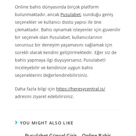
Online bahis dünyasında birçok platform
bulunmaktadır, ancak
Pusulabet
, sunduğu geniş
seçenekler ve kullanıcı dostu yapısı ile öne
çıkmaktadır. Bahis oynamak isteyenler için güvenilir
bir seçenek olan Pusulabet, kullanıcılarının
sorunsuz bir deneyim yaşamasını sağlamak için
sürekli olarak kendini geliştirmektedir. Eğer siz de
bahis yapmaya ilgi duyuyorsanız, Pusulabet’i
inceleyebilir ve kendinize uygun bahis
seçeneklerini değerlendirebilirsiniz.
Daha fazla bilgi için
https://heresycentral.is/
adresini ziyaret edebilirsiniz.
YOU MIGHT ALSO LIKE
Pusulabet Güncel Giriş – Online Bahis