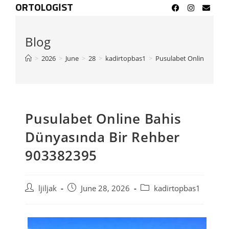
ORTOLOGIST
Blog
>
2026
>
June
>
28
>
kadirtopbas1
>
Pusulabet Online Bahis
Pusulabet Online Bahis
Dünyasında Bir Rehber
903382395
ljiljak
June 28, 2026
kadirtopbas1