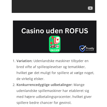
Variation:
Udenlandske maskiner tilbyder en
bred vifte af spilleoplevelser og tematikker,
hvilket gør det muligt for spillere at vælge noget,
de virkelig elsker.
Konkurrencedygtige udbetalinger:
Mange
udenlandske spillemaskiner har etableret sig
med højere udbetalingsprocenter, hvilket giver
spillere bedre chancer for gevinst.