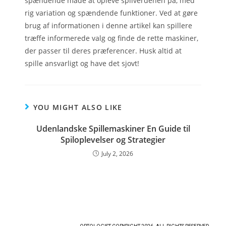
spændende måde at opleve spilverdenen på, med
rig variation og spændende funktioner. Ved at gøre
brug af informationen i denne artikel kan spillere
træffe informerede valg og finde de rette maskiner,
der passer til deres præferencer. Husk altid at
spille ansvarligt og have det sjovt!
YOU MIGHT ALSO LIKE
Udenlandske Spillemaskiner En Guide til
Spiloplevelser og Strategier
July 2, 2026