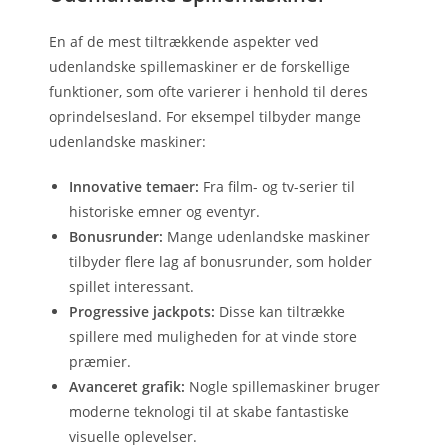
En af de mest tiltrækkende aspekter ved
udenlandske spillemaskiner er de forskellige
funktioner, som ofte varierer i henhold til deres
oprindelsesland. For eksempel tilbyder mange
udenlandske maskiner:
Innovative temaer:
Fra film- og tv-serier til
historiske emner og eventyr.
Bonusrunder:
Mange udenlandske maskiner
tilbyder flere lag af bonusrunder, som holder
spillet interessant.
Progressive jackpots:
Disse kan tiltrække
spillere med muligheden for at vinde store
præmier.
Avanceret grafik:
Nogle spillemaskiner bruger
moderne teknologi til at skabe fantastiske
visuelle oplevelser.