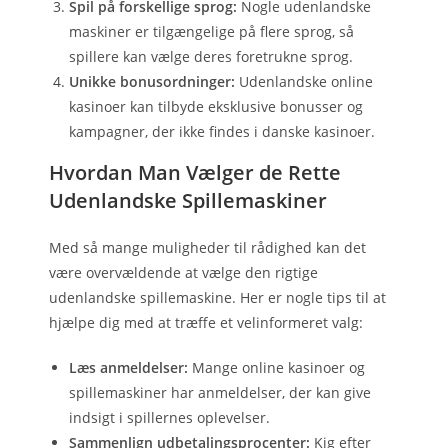
Spil på forskellige sprog:
Nogle udenlandske
maskiner er tilgængelige på flere sprog, så
spillere kan vælge deres foretrukne sprog.
Unikke bonusordninger:
Udenlandske online
kasinoer kan tilbyde eksklusive bonusser og
kampagner, der ikke findes i danske kasinoer.
Hvordan Man Vælger de Rette
Udenlandske Spillemaskiner
Med så mange muligheder til rådighed kan det
være overvældende at vælge den rigtige
udenlandske spillemaskine. Her er nogle tips til at
hjælpe dig med at træffe et velinformeret valg:
Læs anmeldelser:
Mange online kasinoer og
spillemaskiner har anmeldelser, der kan give
indsigt i spillernes oplevelser.
Sammenlign udbetalingsprocenter:
Kig efter