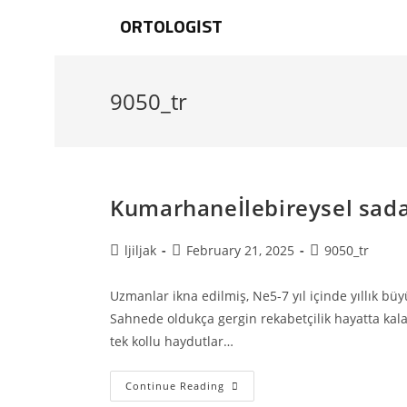
ORTOLOGIST
9050_tr
Kumarhaneİlebireysel sad
ljiljak
February 21, 2025
9050_tr
Uzmanlar ikna edilmiş, Ne5-7 yıl içinde yıllık b
Sahnede oldukça gergin rekabetçilik hayatta kala
tek kollu haydutlar…
Continue Reading