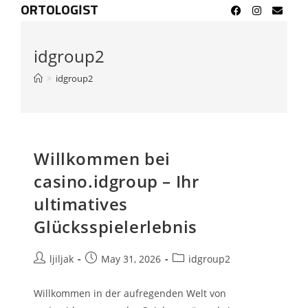
ORTOLOGIST
idgroup2
>
idgroup2
Willkommen bei
casino.idgroup – Ihr
ultimatives
Glücksspielerlebnis
ljiljak
May 31, 2026
idgroup2
Willkommen in der aufregenden Welt von