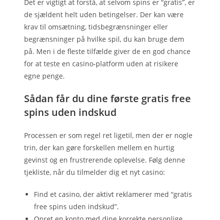
Det er vigtigt at forstå, at selvom spins er “gratis”, er
de sjældent helt uden betingelser. Der kan være
krav til omsætning, tidsbegrænsninger eller
begrænsninger på hvilke spil, du kan bruge dem
på. Men i de fleste tilfælde giver de en god chance
for at teste en casino‑platform uden at risikere
egne penge.
Sådan får du dine første gratis free
spins uden indskud
Processen er som regel ret ligetil, men der er nogle
trin, der kan gøre forskellen mellem en hurtig
gevinst og en frustrerende oplevelse. Følg denne
tjekliste, når du tilmelder dig et nyt casino:
Find et casino, der aktivt reklamerer med “gratis
free spins uden indskud”.
Opret en konto med dine korrekte personlige