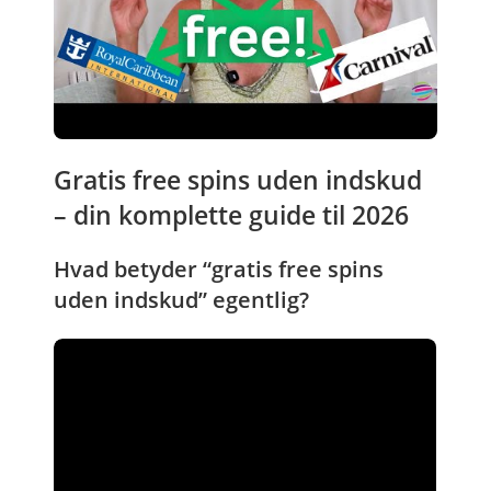
Gratis free spins uden indskud
– din komplette guide til 2026
Hvad betyder “gratis free spins
uden indskud” egentlig?