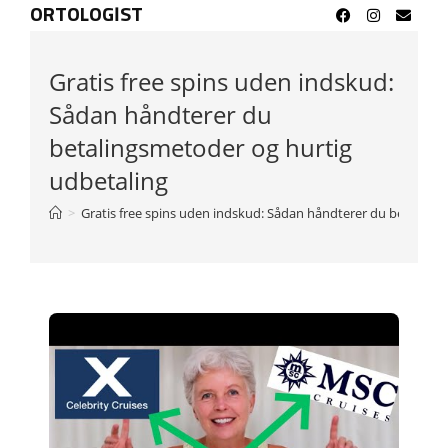
ORTOLOGIST
Gratis free spins uden indskud:
Sådan håndterer du
betalingsmetoder og hurtig
udbetaling
>
Gratis free spins uden indskud: Sådan håndterer du betaling