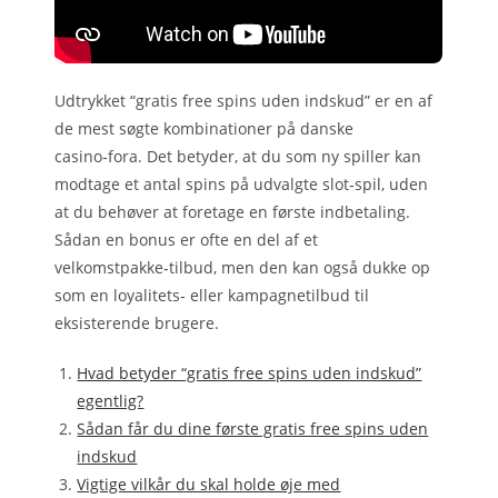
Udtrykket “gratis free spins uden indskud” er en af
de mest søgte kombinationer på danske
casino‑fora. Det betyder, at du som ny spiller kan
modtage et antal spins på udvalgte slot‑spil, uden
at du behøver at foretage en første indbetaling.
Sådan en bonus er ofte en del af et
velkomstpakke‑tilbud, men den kan også dukke op
som en loyalitets‑ eller kampagnetilbud til
eksisterende brugere.
Hvad betyder “gratis free spins uden indskud”
egentlig?
Sådan får du dine første gratis free spins uden
indskud
Vigtige vilkår du skal holde øje med