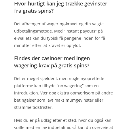
Hvor hurtigt kan jeg trække gevinster
fra gratis spins?
Det afhænger af wagering‑kravet og din valgte
udbetalingsmetode. Med “instant payouts” på
e‑wallets kan du typisk få pengene inden for få
minutter efter, at kravet er opfyldt.
Findes der casinoer med ingen
wagering‑krav på gratis spins?
Det er meget sjældent, men nogle nyoprettede
platforme kan tilbyde “no wagering” som en
introduktion. Vær dog ekstra opmærksom på andre
betingelser som lavt maksimumgevinster eller
stramme tidsfrister.
Hvis du er på udkig efter et sted, hvor du også kan
spille med en lav indbetaling, så kan du overveje at