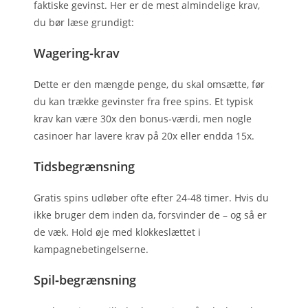
faktiske gevinst. Her er de mest almindelige krav,
du bør læse grundigt:
Wagering‑krav
Dette er den mængde penge, du skal omsætte, før
du kan trække gevinster fra free spins. Et typisk
krav kan være 30x den bonus‑værdi, men nogle
casinoer har lavere krav på 20x eller endda 15x.
Tidsbegrænsning
Gratis spins udløber ofte efter 24‑48 timer. Hvis du
ikke bruger dem inden da, forsvinder de – og så er
de væk. Hold øje med klokkeslættet i
kampagnebetingelserne.
Spil‑begrænsning