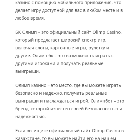
казино с помощью мобильного приложения, что
делает игру доступной для вас в любом месте и в
любое время.
БК Олимп – это официальный сайт Olimp Casino,
который предлагает широкий спектр игр,
включая слоты, карточные игры, рулетку и
другие. Олимп бк – это возможность играть с
другими игроками и получать реальные
выигрыши.
Олимп казино – это место, где вы можете играть
безопасно и надежно, получать реальные
выигрыши и наслаждаться игрой. Олимпбет – это
бренд, который известен своей безопасностью и
надежностью.
Если вы ищете официальный сайт Olimp Casino в
Казахстане, то вы можете найти его на нашем