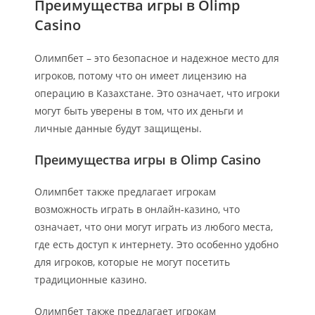
Преимущества игры в Olimp
Casino
Олимпбет – это безопасное и надежное место для
игроков, потому что он имеет лицензию на
операцию в Казахстане. Это означает, что игроки
могут быть уверены в том, что их деньги и
личные данные будут защищены.
Преимущества игры в Olimp Casino
Олимпбет также предлагает игрокам
возможность играть в онлайн-казино, что
означает, что они могут играть из любого места,
где есть доступ к интернету. Это особенно удобно
для игроков, которые не могут посетить
традиционные казино.
Олимпбет также предлагает игрокам