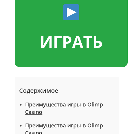
ИГРАТЬ
Содержимое
Преимущества игры в Olimp
Casino
Преимущества игры в Olimp
Casino