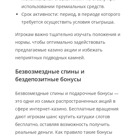
использовании премиальных средств.
Срок активности: период, в периоде которого
требуется осуществить условия отыгрыша.
Игрокам важно тщательно изучать положения и
нормы, чтобы оптимально задействовать
предлагаемые казино акции и избежать
неприятных подводных камней.
Безвозмездные спины и
бездепозитные бонусы
Безвозмездные спины и подарочные бонусы —
это одни из самых распространенных акций в
сфере интернет-казино. Бесплатные вращения
дают игрокам шанс крутить катушки слотов
бесплатно, оставляя возможность получить
реальные деньги. Как правило такие бонусы