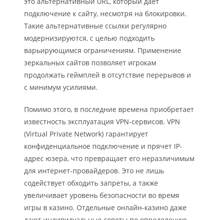
это альтернативный URL, который дает
подключение к сайту, несмотря на блокировки.
Такие альтернативные ссылки регулярно
модернизируются, с целью подходить
варьирующимся ограничениям. Применение
зеркальных сайтов позволяет игрокам
продолжать геймплей в отсутствие перерывов и
с минимум усилиями.
Помимо этого, в последние времена приобретает
известность эксплуатация VPN-сервисов. VPN
(Virtual Private Network) гарантирует
конфиденциальное подключение и прячет IP-
адрес юзера, что превращает его неразличимым
для интернет-провайдеров. Это не лишь
содействует обходить запреты, а также
увеличивает уровень безопасности во время
игры в казино. Отдельные онлайн-казино даже
дают индивидуальные советы по определению