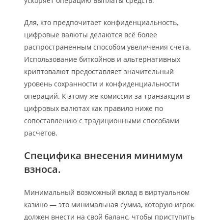
ускоряет операцию выплаты средств.
Для, кто предпочитает конфиденциальность,
цифровые валюты делаются всё более
распространенным способом увеличения счета.
Использование биткойнов и альтернативных
криптовалют предоставляет значительный
уровень сохранности и конфиденциальности
операций. К этому же комиссии за транзакции в
цифровых валютах как правило ниже по
сопоставлению с традиционными способами
расчетов.
Специфика внесения минимум
взноса.
Минимальный возможный вклад в виртуальном
казино — это минимальная сумма, которую игрок
должен внести на свой баланс, чтобы приступить