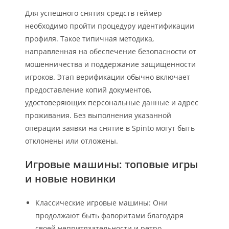
Для успешного снятия средств геймер
необходимо пройти процедуру идентификации
профиля. Такое типичная методика,
направленная на обеспечение безопасности от
мошенничества и поддержание защищенности
игроков. Этап верификации обычно включает
предоставление копий документов,
удостоверяющих персональные данные и адрес
проживания. Без выполнения указанной
операции заявки на снятие в Spinto могут быть
отклонены или отложены.
Игровые машины: топовые игры
и новые новинки
Классические игровые машины: Они
продолжают быть фаворитами благодаря
своей непритязательности и ретро