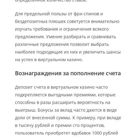
Для предельной пользы от фри-спинов и
бездепозитных плюшек советуется внимательно
изучать требования и ограничения всякого
предложения. Умение разбирать и сравнивать
различные предложения позволит выбрать
наиболее подходящие из них и увеличить шансы
на успех в виртуальном казино.
Вознаграждения за пополнение счета
Депозит счета в виртуальном казино часто
подкрепляется выгодными премиями, которые
способны в разы расширить вероятность на
выигрыш. Бонусы за вклад часто даются в виде
доли от внесенной суммы. К примеру, при вкладе
в тысячу рублей и премии сто процентов,
пользователь приобретет вдобавок 1000 рублей