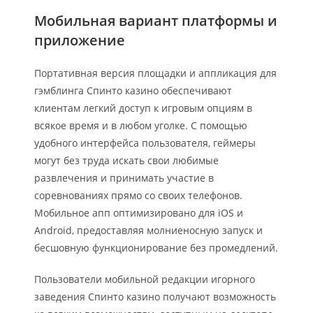
Мобильная вариант платформы и
приложение
Портативная версия площадки и аппликация для
гэмблинга Спинто казино обеспечивают
клиентам легкий доступ к игровым опциям в
всякое время и в любом уголке. С помощью
удобного интерфейса пользователя, геймеры
могут без труда искать свои любимые
развлечения и принимать участие в
соревнованиях прямо со своих телефонов.
Мобильное апп оптимизировано для iOS и
Android, предоставляя молниеносную запуск и
бесшовную функционирование без промедлений.
Пользователи мобильной редакции игорного
заведения Спинто казино получают возможность