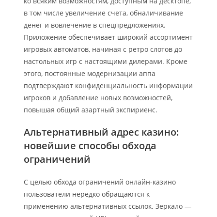
ко всяким возможностям, доступным на десктопе,
в том числе увеличение счета, обналичивание
денег и вовлечение в спецпредложениях.
Приложение обеспечивает широкий ассортимент
игровых автоматов, начиная с ретро слотов до
настольных игр с настоящими дилерами. Кроме
этого, постоянные модернизации аппа
подтверждают конфиденциальность информации
игроков и добавление новых возможностей,
повышая общий азартный экспириенс.
Альтернативный адрес казино:
новейшие способы обхода
ограничений
С целью обхода ограничений онлайн-казино
пользователи нередко обращаются к
применению альтернативных ссылок. Зеркало —