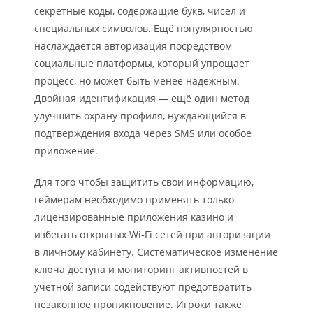
секретные коды, содержащие букв, чисел и
специальных символов. Ещё популярностью
наслаждается авторизация посредством
социальные платформы, который упрощает
процесс, но может быть менее надёжным.
Двойная идентификация — ещё один метод
улучшить охрану профиля, нуждающийся в
подтверждения входа через SMS или особое
приложение.
Для того чтобы защитить свои информацию,
геймерам необходимо применять только
лицензированные приложения казино и
избегать открытых Wi-Fi сетей при авторизации
в личному кабинету. Систематическое изменение
ключа доступа и мониторинг активностей в
учетной записи содействуют предотвратить
незаконное проникновение. Игроки также