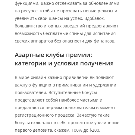
функциями. Важно отслеживать за обновлениями
на ресурсе, чтобы не прозевать новые релизы и
увеличить свои шансы на успех. Вдобавок,
большинство игорных заведений предоставляют
возможность бесплатные спины для испытания
свежих аппаратов без опасности для финансов.
Азартные клубы премии:
категории и условия получения
В мире онлайн-казино привилегии выполняют
важную функцию в приманивании и удержании
пользователей. Вступительные бонусы
представляют собой наиболее частыми и
предлагаются первым пользователям в момент
регистрационного процесса. Зачастую такие
бонусы включают в себя процентное увеличение
первого депозита, скажем, 100% до $200.