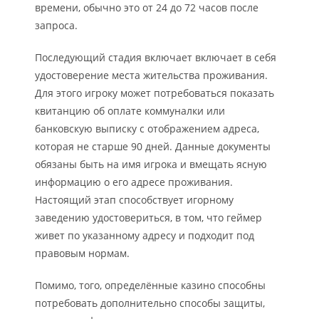
времени, обычно это от 24 до 72 часов после
запроса.
Последующий стадия включает включает в себя
удостоверение места жительства проживания.
Для этого игроку может потребоваться показать
квитанцию об оплате коммуналки или
банковскую выписку с отображением адреса,
которая не старше 90 дней. Данные документы
обязаны быть на имя игрока и вмещать ясную
информацию о его адресе проживания.
Настоящий этап способствует игорному
заведению удостовериться, в том, что геймер
живет по указанному адресу и подходит под
правовым нормам.
Помимо, того, определённые казино способны
потребовать дополнительно способы защиты,