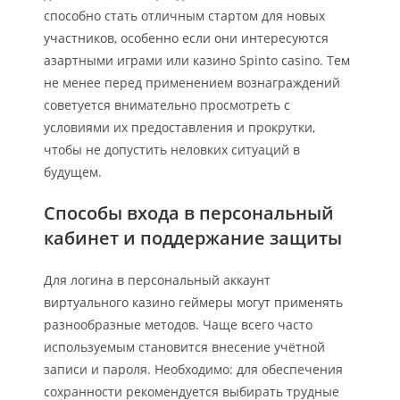
способно стать отличным стартом для новых
участников, особенно если они интересуются
азартными играми или казино Spinto casino. Тем
не менее перед применением вознаграждений
советуется внимательно просмотреть с
условиями их предоставления и прокрутки,
чтобы не допустить неловких ситуаций в
будущем.
Способы входа в персональный
кабинет и поддержание защиты
Для логина в персональный аккаунт
виртуального казино геймеры могут применять
разнообразные методов. Чаще всего часто
используемым становится внесение учётной
записи и пароля. Необходимо: для обеспечения
сохранности рекомендуется выбирать трудные