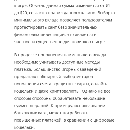
к игре. Обычно данная сумма изменяется от $1
до $20, согласно правил данного казино. Выборка
минимального вклада позволяет пользователям
протестировать сайт безо значительных
финансовых инвестиций, что является в
частности существенно для новичков в игре.
В процессе пополнения наименьшего вклада
необходимо учитывать доступные методы
платежа. Большинство игорных заведений
предлагают обширный выбор методов
пополнения счета: кредитные карты, онлайн-
кошельки и даже криптовалюты. Однако не все
способы способны обрабатывать небольшие
суммы операций. К примеру, использование
банковских карт, может потребовать
повышенных платежей, в сравнении с цифровые
кошельки.